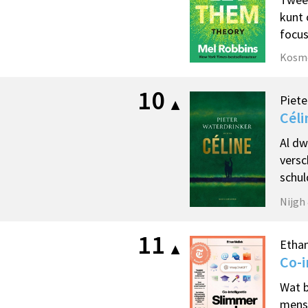
kunt 
focus
Kosm
10
Piete
Céli
Al dw
versc
schul
Nijgh
11
Ethan
Co-i
Wat b
mensh