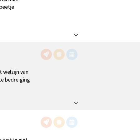
 beetje
 welzijn van
e bedreiging
 wat je niet