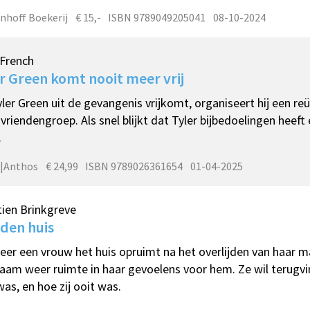
nhoff Boekerij
€ 15,-
ISBN 9789049205041
08-10-2024
 French
r Green komt nooit meer vrij
yler Green uit de gevangenis vrijkomt, organiseert hij een reü
vriendengroep. Als snel blijkt dat Tyler bijbedoelingen heeft 
.
|Anthos
€ 24,99
ISBN 9789026361654
01-04-2025
tien Brinkgreve
den huis
er een vrouw het huis opruimt na het overlijden van haar m
aam weer ruimte in haar gevoelens voor hem. Ze wil terugvi
was, en hoe zij ooit was.