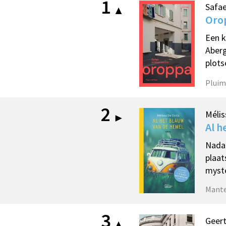
1
Safae
Oro
Een k
Aberg
plots
Pluim
2
Mélis
Al h
Nadat
plaat
myste
Mant
3
Geer