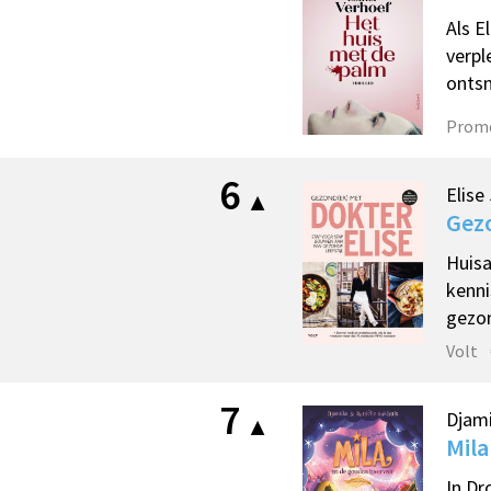
Als E
verpl
ontsn
Prom
6
Elise
Gezo
Huisa
kenni
gezon
Volt
7
Djami
Mila
In Dr