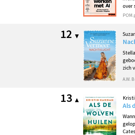
over
POM.p
12
Suza
Nac
Stell
geboo
zich 
A.W. 
13
Krist
Als 
Wanne
gelop
Cates