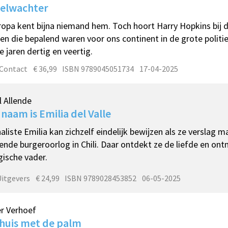
selwachter
ropa kent bijna niemand hem. Toch hoort Harry Hopkins bij 
n die bepalend waren voor ons continent in de grote polit
e jaren dertig en veertig.
 Contact
€ 36,99
ISBN 9789045051734
17-04-2025
l Allende
 naam is Emilia del Valle
aliste Emilia kan zichzelf eindelijk bewijzen als ze verslag 
ende burgeroorlog in Chili. Daar ontdekt ze de liefde en on
gische vader.
Uitgevers
€ 24,99
ISBN 9789028453852
06-05-2025
r Verhoef
huis met de palm