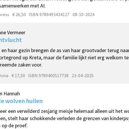
 samenwerken met AI.
ress
€ 26,50
ISBN 9789493434127
08-10-2024
nne Vermeer
htvlucht
a en haar gezin brengen de as van haar grootvader terug naar
rtegrond op Kreta, maar de familie lijkt niet erg welkom te 
vreemde zaken voor.
Bruna
€ 17,50
ISBN 9789400517738
23-04-2025
in Hannah
de wolven huilen
er een verwilderd zesjarig meisje helemaal alleen uit het 
en, stelt haar schokkende verleden de grenzen van kinderpsy
 op de proef.