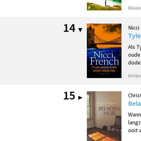
Meule
14
Nicci
Tyle
Als T
oude 
dode
Ambo
15
Chris
Bela
Wanne
langz
ooit 