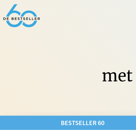
met 
Non-Fic
BESTSELLER 60
Fictie