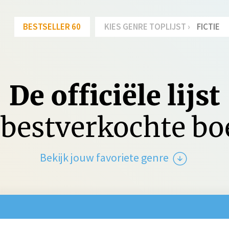
BESTSELLER 60
KIES GENRE TOPLIJST ›
FICTIE
De officiële lijst
bestverkochte b
Bekijk jouw favoriete genre
tie
Spanning
Jeu