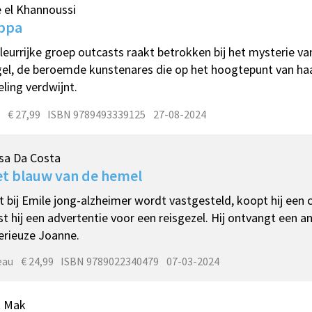
 el Khannoussi
ppa
leurrijke groep outcasts raakt betrokken bij het mysterie v
el, de beroemde kunstenares die op het hoogtepunt van haa
eling verdwijnt.
€ 27,99
ISBN 9789493339125
27-08-2024
sa Da Costa
et blauw van de hemel
 bij Emile jong-alzheimer wordt vastgesteld, koopt hij een
st hij een advertentie voor een reisgezel. Hij ontvangt een 
rieuze Joanne.
eau
€ 24,99
ISBN 9789022340479
07-03-2024
t Mak