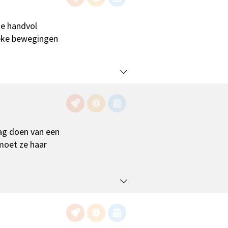
de handvol
ieke bewegingen
mag doen van een
tmoet ze haar