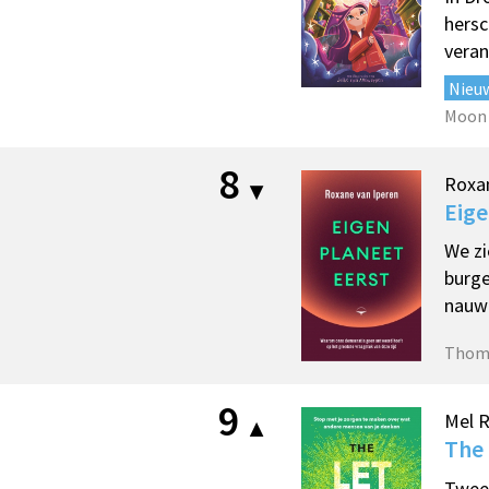
hersc
veran
Nieu
Moon
8
Roxan
Eige
We zi
burge
nauwe
Thom
9
Mel 
The
Twee 