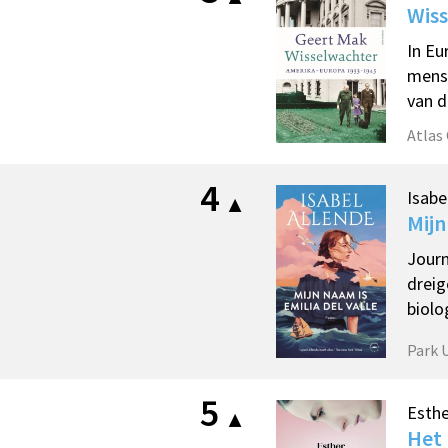
Wis
In Eu
mense
van d
Atlas
4
Isabe
Mijn
Journ
dreig
biolo
Park 
5
Esthe
Het 