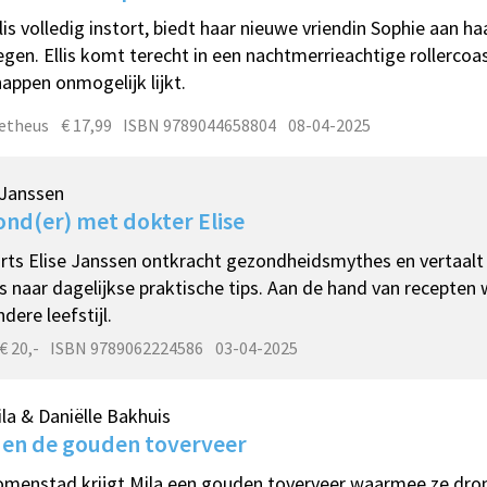
llis volledig instort, biedt haar nieuwe vriendin Sophie aan ha
egen. Ellis komt terecht in een nachtmerrieachtige rollercoa
appen onmogelijk lijkt.
etheus
€ 17,99
ISBN 9789044658804
08-04-2025
 Janssen
nd(er) met dokter Elise
rts Elise Janssen ontkracht gezondheidsmythes en vertaal
s naar dagelijkse praktische tips. Aan de hand van recepten 
dere leefstijl.
€ 20,-
ISBN 9789062224586
03-04-2025
la & Daniëlle Bakhuis
 en de gouden toverveer
omenstad krijgt Mila een gouden toverveer waarmee ze dr