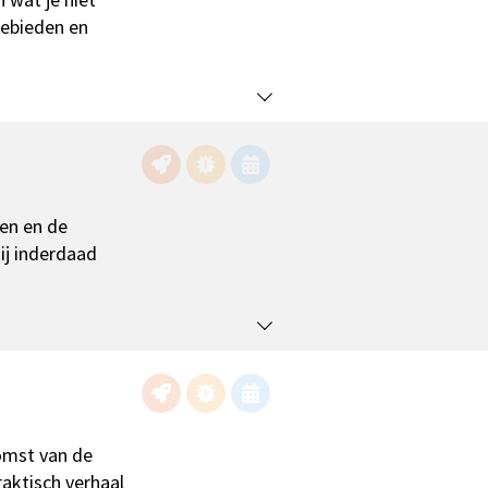
gebieden en
zen en de
hij inderdaad
omst van de
aktisch verhaal