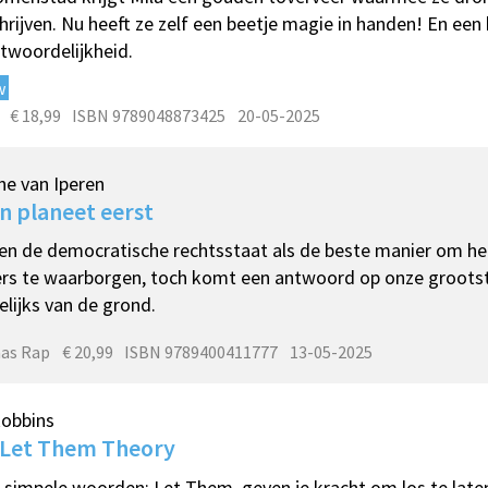
hrijven. Nu heeft ze zelf een beetje magie in handen! En een
twoordelijkheid.
w
€ 18,99
ISBN 9789048873425
20-05-2025
e van Iperen
n planeet eerst
en de democratische rechtsstaat als de beste manier om het
rs te waarborgen, toch komt een antwoord op onze grootst
lijks van de grond.
as Rap
€ 20,99
ISBN 9789400411777
13-05-2025
Robbins
 Let Them Theory
simpele woorden: Let Them, geven je kracht om los te laten