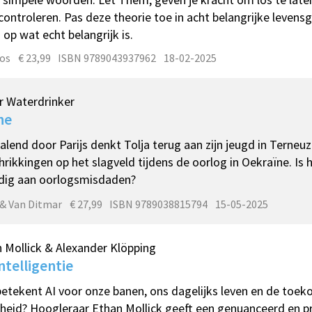
controleren. Pas deze theorie toe in acht belangrijke levens
 op wat echt belangrijk is.
os
€ 23,99
ISBN 9789043937962
18-02-2025
r Waterdrinker
ne
alend door Parijs denkt Tolja terug aan zijn jeugd in Terneu
hrikkingen op het slagveld tijdens de oorlog in Oekraïne. Is 
dig aan oorlogsmisdaden?
 & Van Ditmar
€ 27,99
ISBN 9789038815794
15-05-2025
 Mollick & Alexander Klöpping
ntelligentie
etekent AI voor onze banen, ons dagelijks leven en de toek
eid? Hoogleraar Ethan Mollick geeft een genuanceerd en pr