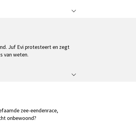
end. Juf Evi protesteert en zegt
ets van weten.
befaamde zee-eendenrace,
 echt onbewoond?