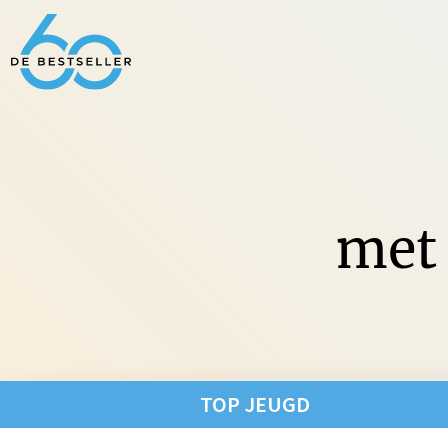
met 
Non-Fic
TOP JEUGD
Fictie