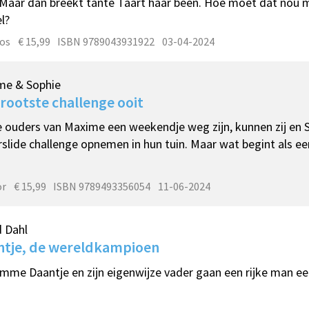
. Maar dan breekt tante Taart haar been. Hoe moet dat nou m
l?
os
€ 15,99
ISBN 9789043931922
03-04-2024
me & Sophie
rootste challenge ooit
 ouders van Maxime een weekendje weg zijn, kunnen zij en S
slide challenge opnemen in hun tuin. Maar wat begint als een 
or
€ 15,99
ISBN 9789493356054
11-06-2024
 Dahl
ntje, de wereldkampioen
imme Daantje en zijn eigenwijze vader gaan een rijke man een