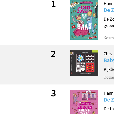
1
Hann
De Z
De Zo
gebeu
Kosm
2
Chez 
Bab
Kijkb
Ooga
3
Hann
De Z
De ta