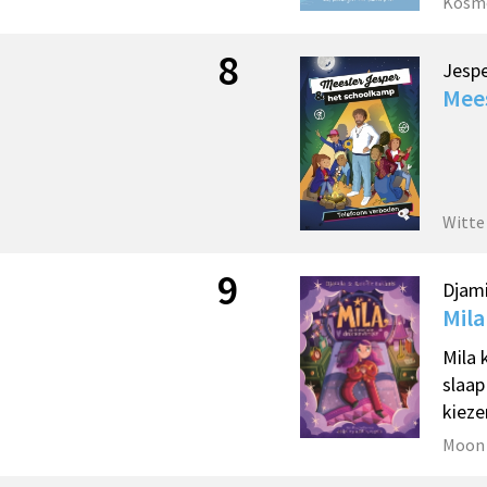
Kosm
8
Jespe
Mee
Witte
9
Djami
Mil
Mila 
slaap
kieze
Moon