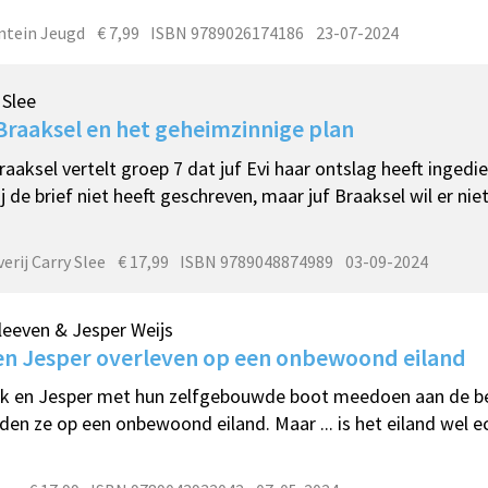
ntein Jeugd
€ 7,99
ISBN 9789026174186
23-07-2024
 Slee
Braaksel en het geheimzinnige plan
raaksel vertelt groep 7 dat juf Evi haar ontslag heeft ingedi
ij de brief niet heeft geschreven, maar juf Braaksel wil er ni
erij Carry Slee
€ 17,99
ISBN 9789048874989
03-09-2024
leeven & Jesper Weijs
en Jesper overleven op een onbewoond eiland
ik en Jesper met hun zelfgebouwde boot meedoen aan de 
den ze op een onbewoond eiland. Maar ... is het eiland wel