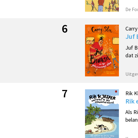
De Fo
6
Carry
Juf 
Juf B
dat z
Uitgev
7
Rik K
Rik 
Als R
belan