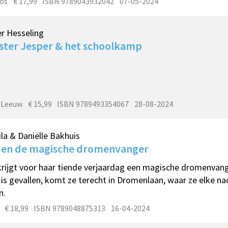
os
€ 17,99
ISBN 9789043932042
07-05-2024
r Hesseling
ster Jesper & het schoolkamp
 Leeuw
€ 15,99
ISBN 9789493354067
28-08-2024
la & Daniëlle Bakhuis
a en de magische dromenvanger
krijgt voor haar tiende verjaardag een magische dromenvange
 is gevallen, komt ze terecht in Dromenlaan, waar ze elke n
n.
€ 18,99
ISBN 9789048875313
16-04-2024