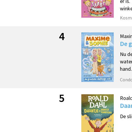
er is
winke
Kosm
4
Maxi
De g
Nu de
water
hand.
Cond
5
Roald
Daa
De sl