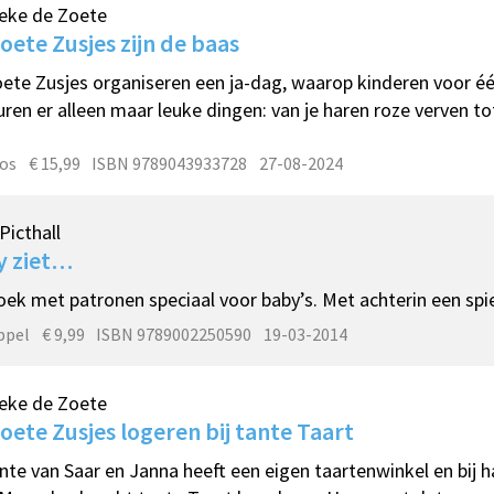
eke de Zoete
oete Zusjes zijn de baas
ete Zusjes organiseren een ja-dag, waarop kinderen voor één
ren er alleen maar leuke dingen: van je haren roze verven tot
os
€ 15,99
ISBN 9789043933728
27-08-2024
Picthall
y ziet…
oek met patronen speciaal voor baby’s. Met achterin een spie
ppel
€ 9,99
ISBN 9789002250590
19-03-2014
eke de Zoete
oete Zusjes logeren bij tante Taart
nte van Saar en Janna heeft een eigen taartenwinkel en bij h