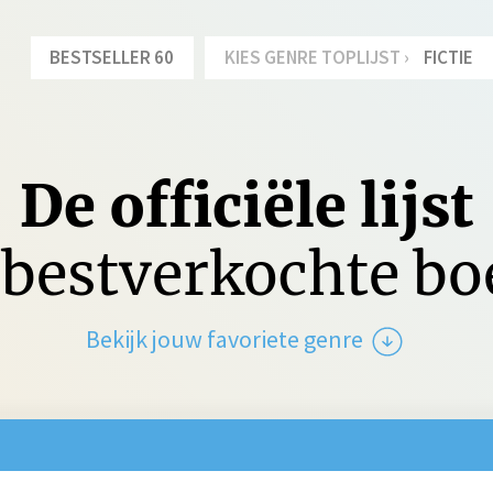
BESTSELLER 60
KIES GENRE TOPLIJST ›
FICTIE
De officiële lijst
bestverkochte b
Bekijk jouw favoriete genre
tie
Spanning
Jeu