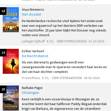
Anya Niewierra
18
Het dossier
De Nederlandse recherche stuit tijdens het onderzoek
naar een orgaanroof op het duistere DDR-verleden van
het slachtoffer. 25 jaar later blijkt Het Dossier nog steeds
reden voor moord.
Luitingh-Sijthoff
€ 15,-
ISBN 9789021042503
31-10-2023
Esther Verhoef
19
De Nachtdienst
Als een dierenarts gedwongen wordt een
zwaargewonde man te opereren verandert haar leven en
dat van haar dochter compleet.
Prometheus
€ 15,-
ISBN 9789044655896
26-03-2024
Nathalie Pagie
20
Vlissingen
Keet verblijft in een vissershuisje in Vlissingen als ze
erachter komt dat haar halfbroer Paddy illegaal onderdak
krijgt van Barbara, de eigenaresse van de strandtent