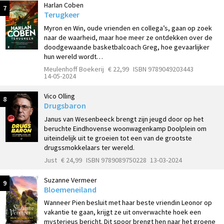
Harlan Coben
7
Terugkeer
Myron en Win, oude vrienden en collega’s, gaan op zoek
naar de waarheid, maar hoe meer ze ontdekken over de
doodgewaande basketbalcoach Greg, hoe gevaarlijker
hun ­wereld wordt…
Meulenhoff Boekerij
€ 22,99
ISBN 9789049203443
14-05-2024
Vico Olling
8
Drugsbaron
Janus van Wesenbeeck brengt zijn jeugd door op het
beruchte Eindhovense woonwagenkamp Doolplein om
uiteindelijk uit te groeien tot een van de grootste
drugssmokkelaars ter wereld.
Just
€ 24,99
ISBN 9789089750228
13-03-2024
Suzanne Vermeer
9
Bloemeneiland
Wanneer Pien besluit met haar beste vriendin Leonor op
vakantie te gaan, krijgt ze uit onverwachte hoek een
mysterieus bericht. Dit spoor brengt hen naar het groene