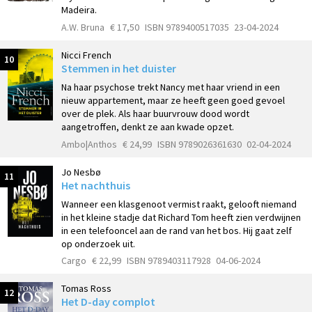
Madeira.
A.W. Bruna
€ 17,50
ISBN 9789400517035
23-04-2024
Nicci French
10
Stemmen in het duister
Na haar psychose trekt Nancy met haar vriend in een
nieuw appartement, maar ze heeft geen goed gevoel
over de plek. Als haar buurvrouw dood wordt
aangetroffen, denkt ze aan kwade opzet.
Ambo|Anthos
€ 24,99
ISBN 9789026361630
02-04-2024
Jo Nesbø
11
Het nachthuis
Wanneer een klasgenoot vermist raakt, gelooft niemand
in het kleine stadje dat Richard Tom heeft zien verdwijnen
in een telefooncel aan de rand van het bos. Hij gaat zelf
op onderzoek uit.
Cargo
€ 22,99
ISBN 9789403117928
04-06-2024
Tomas Ross
12
Het D-day complot