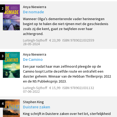
Anya Niewierra
2
De nomade
Wanneer Olga’s dementerende vader herinneringen
begint op te halen die niet rijmen met de geschiedenis
zoals zij die kent, gaat ze twijfelen over haar
achtergrond.
Luitingh-Sijthoff
€ 23,99
ISBN 9789021032559
28-05-2024
Anya Niewierra
3
De Camino
Een jaar nadat haar man zelfmoord pleegde op de
Camino loopt Lotte dezelfde route en ontrafelt een
duister geheim. Winnaar van de Hebban Thrillerprijs 2022
en de NS Publieksprijs 2023.
Luitingh-Sijthoff
€ 15,99
ISBN 9789021031132
07-06-2022
Stephen King
4
Duistere zaken
King schrijft in Duistere zaken over het lot, sterfelijkheid