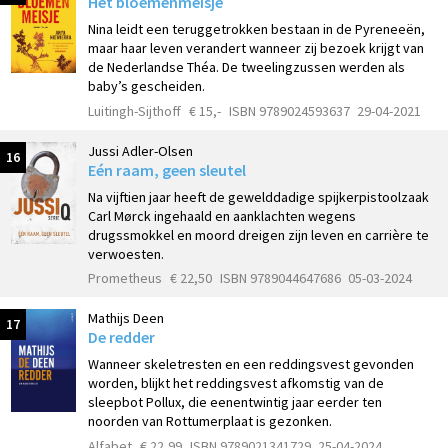
Het bloemenmeisje
Nina leidt een teruggetrokken bestaan in de Pyreneeën,
maar haar leven verandert wanneer zij bezoek krijgt van
de Nederlandse Théa. De tweelingzussen werden als
baby’s gescheiden.
Luitingh-Sijthoff
€ 15,-
ISBN 9789024593637
29-04-2021
Jussi Adler-Olsen
16
Eén raam, geen sleutel
Na vijftien jaar heeft de gewelddadige spijkerpistoolzaak
Carl Mørck ingehaald en aanklachten wegens
drugssmokkel en moord dreigen zijn leven en carrière te
verwoesten.
Prometheus
€ 22,50
ISBN 9789044647686
05-03-2024
Mathijs Deen
17
De redder
Wanneer skeletresten en een reddingsvest gevonden
worden, blijkt het reddingsvest afkomstig van de
sleepbot Pollux, die eenentwintig jaar eerder ten
noorden van Rottumerplaat is gezonken.
Alfabet
€ 22,99
ISBN 9789021341729
25-04-2024