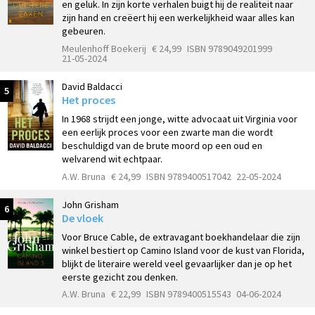
en geluk. In zijn korte verhalen buigt hij de realiteit naar
zijn hand en creëert hij een werkelijkheid waar alles kan
gebeuren.
Meulenhoff Boekerij
€ 24,99
ISBN 9789049201999
21-05-2024
David Baldacci
5
Het proces
In 1968 strijdt een jonge, witte advocaat uit Virginia voor
een eerlijk proces voor een zwarte man die wordt
beschuldigd van de brute moord op een oud en
welvarend wit echtpaar.
A.W. Bruna
€ 24,99
ISBN 9789400517042
22-05-2024
John Grisham
6
De vloek
Voor Bruce Cable, de extravagant boekhandelaar die zijn
winkel bestiert op Camino Island voor de kust van Florida,
blijkt de literaire wereld veel gevaarlijker dan je op het
eerste gezicht zou denken.
A.W. Bruna
€ 22,99
ISBN 9789400515543
04-06-2024