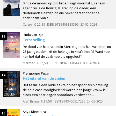
Sinds de moord op zijn broer jaagt voormalig geheim
agent Guus de Koning al jaren op de dader, een
Nederlandse nazispion die bekendstaat onder de
codenaam Sonja.
Cargo
€ 22,99
ISBN 9789403129396
23-05-2024
Linda van Rijn
13
Terschelling
De dood van haar vriendin Sterre tijdens hun vakantie, nu
25 jaar geleden, zit de hele tijd in Nina's hoofd. Want hoe
kan het dat de zaak nooit is opgelost?
Marmer
€ 17,50
ISBN 9789460686443
09-04-2024
Piergiorgio Pulixi
14
Het eiland van de zielen
Het team is een oude sekte op het spoor als plotseling
de cold case roodgloeiend wordt: een jonge vrouw is
sinds een paar dagen spoorloos verdwenen...
A.W. Bruna
€ 17,50
ISBN 9789400517226
14-05-2024
Anya Niewierra
15