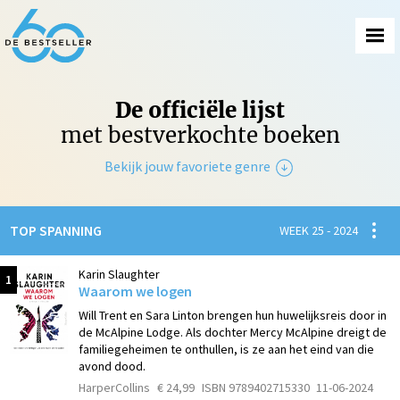
De officiële lijst
met bestverkochte boeken
Bekijk jouw favoriete genre
Non-Fictie
Spanni
TOP SPANNING
WEEK 25 - 2024
Fictie
Karin Slaughter
1
Waarom we logen
Will Trent en Sara Linton brengen hun huwelijksreis door in
de McAlpine Lodge. Als dochter Mercy McAlpine dreigt de
familiegeheimen te onthullen, is ze aan het eind van die
avond dood.
HarperCollins
€ 24,99
ISBN 9789402715330
11-06-2024