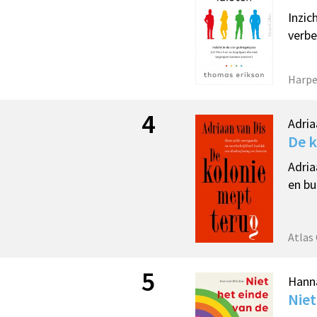
Inzic
verbe
Harpe
4
Adria
De k
Adria
en bu
Atlas
5
Hanna
Niet