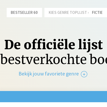
BESTSELLER 60
KIES GENRE TOPLIJST ›
FICTIE
De officiële lijst
bestverkochte b
Bekijk jouw favoriete genre
tie
Spanning
Jeu