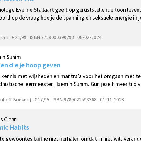
ologe Eveline Stallaart geeft op geruststellende toon leve
ord op de vraag hoe je de spanning en seksuele energie in j
trum
€ 21,99
ISBN 9789000390298
08-02-2024
in Sunim
en die je hoop geven
kennis met wijsheden en mantra’s voor het omgaan met te
histische leermeester Haemin Sunim. Gun jezelf meer tijd voo
nhoff Boekerij
€ 17,99
ISBN 9789022598368
01-11-2023
s Clear
ic Habits
te gewoontes blijf je niet herhalen omdat jij niet wilt vera