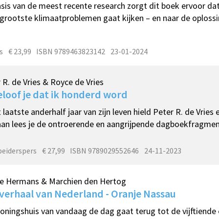
sis van de meest recente research zorgt dit boek ervoor da
grootste klimaatproblemen gaat kijken – en naar de oplossi
s
€ 23,99
ISBN 9789463823142
23-01-2024
 R. de Vries & Royce de Vries
eloof je dat ik honderd word
t laatste anderhalf jaar van zijn leven hield Peter R. de Vries
an lees je de ontroerende en aangrijpende dagboekfragment
beiderspers
€ 27,99
ISBN 9789029552646
24-11-2023
ne Hermans & Marchien den Hertog
verhaal van Nederland - Oranje Nassau
oningshuis van vandaag de dag gaat terug tot de vijftiende