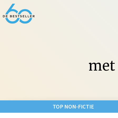
met 
Non-Fic
TOP NON-FICTIE
Fictie