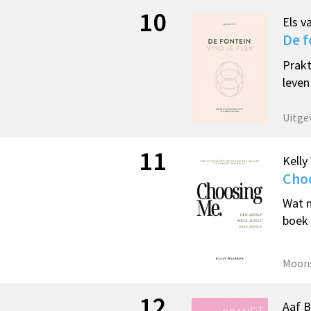
10
Els v
De f
Prakt
leven
Uitge
11
Kelly
Cho
Wat m
boek 
Moons
12
Aaf B