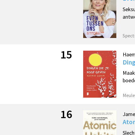
Seksu
antwo
Spec
15
Haem
Ding
Maak 
boedd
Meule
16
Jame
Atom
Slech