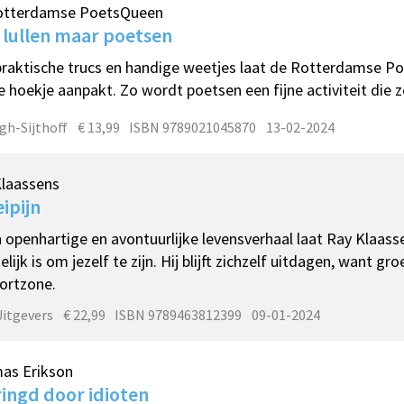
otterdamse PoetsQueen
 lullen maar poetsen
raktische trucs en handige weetjes laat de Rotterdamse Poet
e hoekje aanpakt. Zo wordt poetsen een fijne activiteit die z
gh-Sijthoff
€ 13,99
ISBN 9789021045870
13-02-2024
Klaassens
ipijn
jn openhartige en avontuurlijke levensverhaal laat Ray Klaasse
lijk is om jezelf te zijn. Hij blijft zichzelf uitdagen, want gro
ortzone.
Uitgevers
€ 22,99
ISBN 9789463812399
09-01-2024
as Erikson
ingd door idioten