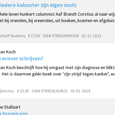
iedere kabouter zijn eigen muts
hele leven hunkert columnist Aaf Brandt Corstius al naar wij
t bij vrienden, bij vreemden, uit boeken, kranten en afgelui
nhoff Boekerij
€ 17,50
ISBN 9789029099158
02-11-2023
an Koch
e erover schrijven?
n Koch beschrijft hoe hij omgaat met zijn diagnose en blikt
. Het is daarmee géén boek over ‘zijn strijd tegen kanker’, wa
|Anthos
€ 23,99
ISBN 9789026364631
05-01-2024
ne Stallaart
 tussen ons