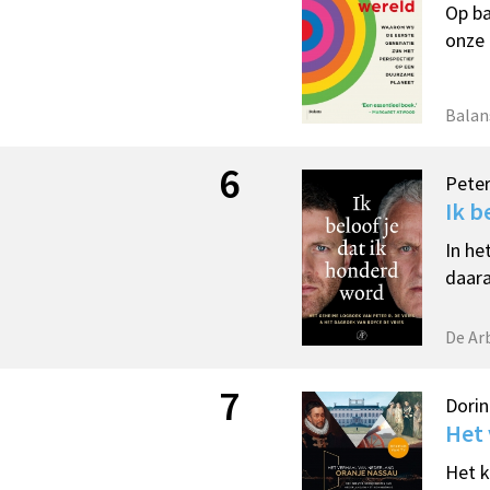
Op ba
onze 
Balan
6
Peter
Ik b
In he
daara
De Ar
7
Dori
Het 
Het k