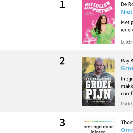
1
De R
Niet
Met p
ieder
Luitin
2
Ray 
Groe
In zi
makke
comf
Park 
3
Thom
Omr