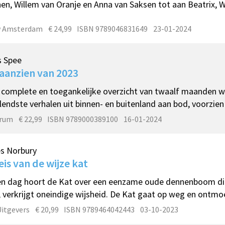
en, Willem van Oranje en Anna van Saksen tot aan Beatrix, 
w Amsterdam
€ 24,99
ISBN 9789046831649
23-01-2024
s Spee
aanzien van 2023
t complete en toegankelijke overzicht van twaalf maanden
lendste verhalen uit binnen- en buitenland aan bod, voorzien
trum
€ 22,99
ISBN 9789000389100
16-01-2024
s Norbury
eis van de wijze kat
n dag hoort de Kat over een eenzame oude dennenboom di
, verkrijgt oneindige wijsheid. De Kat gaat op weg en ontmoet
Uitgevers
€ 20,99
ISBN 9789464042443
03-10-2023