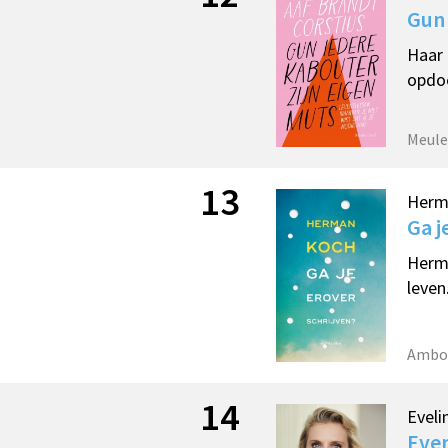
Gun 
Haar 
opdoe
Meule
13
Herm
Ga j
Herma
leven
Ambo
14
Eveli
Even