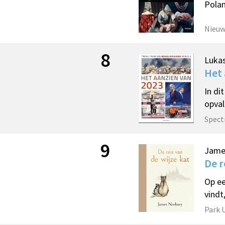
Polan
Nieu
8
Luka
Het 
In di
opval
Spec
9
Jame
De r
Op ee
vindt
Park 