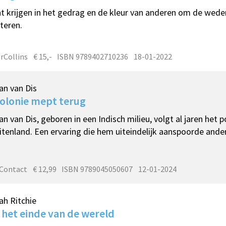
ht krijgen in het gedrag en de kleur van anderen om de wed
teren.
rCollins
€ 15,-
ISBN 9789402710236
18-01-2022
an van Dis
olonie mept terug
an van Dis, geboren in een Indisch milieu, volgt al jaren het 
itenland. Een ervaring die hem uiteindelijk aanspoorde anders
 Contact
€ 12,99
ISBN 9789045050607
12-01-2024
h Ritchie
 het einde van de wereld