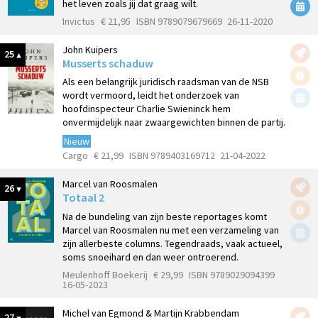
het leven zoals jij dat graag wilt.
Invictus
€ 21,95
ISBN 9789079679669
26-11-2020
John Kuipers
25
Musserts schaduw
Als een belangrijk juridisch raadsman van de NSB
wordt vermoord, leidt het onderzoek van
hoofdinspecteur Charlie Swieninck hem
onvermijdelijk naar zwaargewichten binnen de partij.
Nieuw
Cargo
€ 21,99
ISBN 9789403169712
21-04-2022
Marcel van Roosmalen
26
Totaal 2
Na de bundeling van zijn beste reportages komt
Marcel van Roosmalen nu met een verzameling van
zijn allerbeste columns. Tegendraads, vaak actueel,
soms snoeihard en dan weer ontroerend.
Meulenhoff Boekerij
€ 29,99
ISBN 9789029094399
16-05-2023
Michel van Egmond & Martijn Krabbendam
27