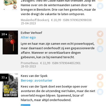
Zestigers Theo en Cobie halen hun vrienden Joop en
Hannie over om de wintermaanden samen door te
brengen in Benidorm. Drie van hen genieten, maar de
vierde dreigt de vakantie te laten ontsporen.
Meulenhoff Boekerij
€ 20,99
ISBN 9789029098038
25-04-2023
Esther Verhoef
10
Alter ego
Lynn en haar man zijn samen een echt powerkoppel,
maar daarnaast onderhoudt zij een gepassioneerde
affaire. Wanneer er onverklaarbare dingen
gebeuren, kan ze bij niemand terecht.
Prometheus
€ 22,99
ISBN 9789044652901
28-03-2023
Kees van der Spek
11
Beroep: avonturier
Kees van der Spek doet een boekje open over
avonturen die de uitzending niet halen, maar die niet
onverteld mogen blijven. Spannend, bizar of
hilarisch, maar altijd onderhoudend.