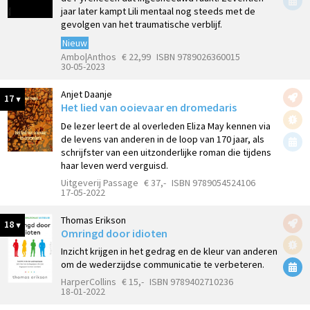
jaar later kampt Lili mentaal nog steeds met de
gevolgen van het traumatische verblijf.
Nieuw
Ambo|Anthos
€ 22,99
ISBN 9789026360015
30-05-2023
Anjet Daanje
17
Het lied van ooievaar en dromedaris
De lezer leert de al overleden Eliza May kennen via
de levens van anderen in de loop van 170 jaar, als
schrijfster van een uitzonderlijke roman die tijdens
haar leven werd verguisd.
Uitgeverij Passage
€ 37,-
ISBN 9789054524106
17-05-2022
Thomas Erikson
18
Omringd door idioten
Inzicht krijgen in het gedrag en de kleur van anderen
om de wederzijdse communicatie te verbeteren.
HarperCollins
€ 15,-
ISBN 9789402710236
18-01-2022