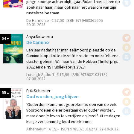
jonge zoontje achterblijft, gaat Roland niet alleen op
zoek naar haar, maar ook naar het waarom van zijn
rusteloze bestaan.
De Harmonie
€ 27,50
ISBN 9789463361606
20-01-2023
Anya Niewierra
54
De Camino
Een jaar nadat haar man zelfmoord pleegde op de
Camino loopt Lotte dezelfde route en ontrafelt een
duister geheim. Winnaar van de Hebban Thrillerprijs
2022 en de NS Publieksprijs 2023.
Luitingh-Sijthoff
€ 15,99
ISBN 9789021031132
07-06-2022
Erik Scherder
55
Oud worden, jong blijven
'Ouderdom komt met gebreken' is een van de vele
vooroordelen die er bestaan over ouder worden,
maar door je leven te verrijken en jezelf uit te dagen
kun je veel onnodig leed voorkomen.
Athenaeum
€ 15,-
ISBN 9789025316273
27-10-2022