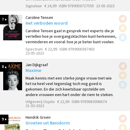
Signatuur
€ 24,99
ISBN 9789056727505
23-05-2023
Caroline Tensen
7
Het verboden woord
Caroline Tensen gaat in gesprek met experts die je
vertellen hoe je overgangsklachten kunt herkennen,
verminderen en vooral: hoe je je beter kunt voelen.
Spectrum
€ 22,99
ISBN 9789000387403
23-05-2023
Jan Dijkgraaf
8
Maxime
Maak kennis met een sterke jonge vrouw met wie
het na heel veel tegenslag toch nog goed is
gekomen. En die zich kwetsbaar opstelde om
andere vrouwen een hart onder de riem te steken.
Uitgeverij Osjato
€ 22,99
ISBN 9789083096674
31-03-2023
Hendrik Groen
9
Groeten uit Benidorm