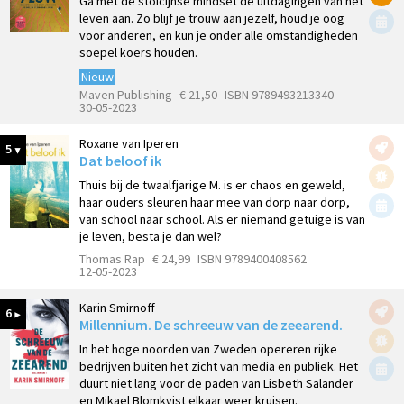
Ga met de stoïcijnse mindset de uitdagingen van het
leven aan. Zo blijf je trouw aan jezelf, houd je oog
voor anderen, en kun je onder alle omstandigheden
soepel koers houden.
Nieuw
Maven Publishing
€ 21,50
ISBN 9789493213340
30-05-2023
Roxane van Iperen
5
Dat beloof ik
Thuis bij de twaalfjarige M. is er chaos en geweld,
haar ouders sleuren haar mee van dorp naar dorp,
van school naar school. Als er niemand getuige is van
je leven, besta je dan wel?
Thomas Rap
€ 24,99
ISBN 9789400408562
12-05-2023
Karin Smirnoff
6
Millennium. De schreeuw van de zeearend.
In het hoge noorden van Zweden opereren rijke
bedrijven buiten het zicht van media en publiek. Het
duurt niet lang voor de paden van Lisbeth Salander
en Mikael Blomkvist elkaar weer kruisen.