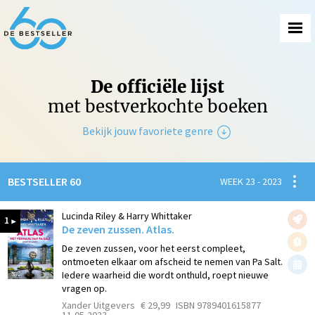
De officiële lijst
met bestverkochte boeken
Bekijk jouw favoriete genre
Non-Fictie
Spanni
BESTSELLER 60
WEEK 23 - 2023
Fictie
Lucinda Riley & Harry Whittaker
1
De zeven zussen. Atlas.
De zeven zussen, voor het eerst compleet,
ontmoeten elkaar om afscheid te nemen van Pa Salt.
Iedere waarheid die wordt onthuld, roept nieuwe
vragen op.
Xander Uitgevers
€ 29,99
ISBN 9789401615877