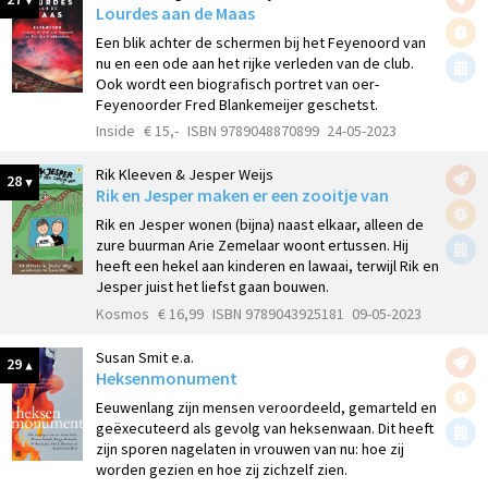
Lourdes aan de Maas
Een blik achter de schermen bij het Feyenoord van
nu en een ode aan het rijke verleden van de club.
Ook wordt een biografisch portret van oer-
Feyenoorder Fred Blankemeijer geschetst.
Inside
€ 15,-
ISBN 9789048870899
24-05-2023
Rik Kleeven & Jesper Weijs
28
Rik en Jesper maken er een zooitje van
Rik en Jesper wonen (bijna) naast elkaar, alleen de
zure buurman Arie Zemelaar woont ertussen. Hij
heeft een hekel aan kinderen en lawaai, terwijl Rik en
Jesper juist het liefst gaan bouwen.
Kosmos
€ 16,99
ISBN 9789043925181
09-05-2023
Susan Smit e.a.
29
Heksenmonument
Eeuwenlang zijn mensen veroordeeld, gemarteld en
geëxecuteerd als gevolg van heksenwaan. Dit heeft
zijn sporen nagelaten in vrouwen van nu: hoe zij
worden gezien en hoe zij zichzelf zien.