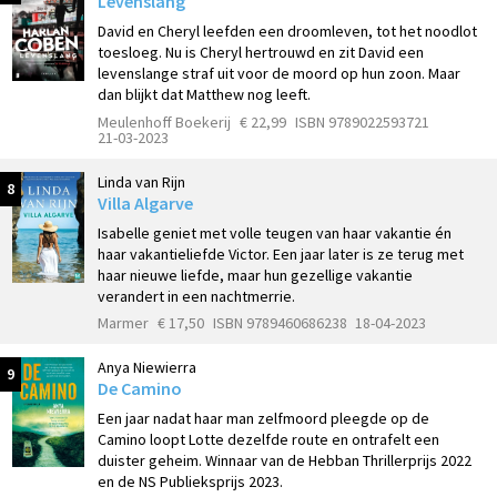
Levenslang
David en Cheryl leefden een droomleven, tot het noodlot
toesloeg. Nu is Cheryl hertrouwd en zit David een
levenslange straf uit voor de moord op hun zoon. Maar
dan blijkt dat Matthew nog leeft.
Meulenhoff Boekerij
€ 22,99
ISBN 9789022593721
21-03-2023
Linda van Rijn
8
Villa Algarve
Isabelle geniet met volle teugen van haar vakantie én
haar vakantieliefde Victor. Een jaar later is ze terug met
haar nieuwe liefde, maar hun gezellige vakantie
verandert in een nachtmerrie.
Marmer
€ 17,50
ISBN 9789460686238
18-04-2023
Anya Niewierra
9
De Camino
Een jaar nadat haar man zelfmoord pleegde op de
Camino loopt Lotte dezelfde route en ontrafelt een
duister geheim. Winnaar van de Hebban Thrillerprijs 2022
en de NS Publieksprijs 2023.