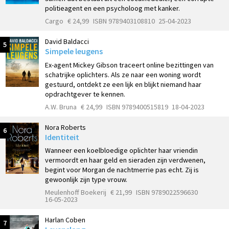
politieagent en een psycholoog met kanker.
Cargo
€ 24,99
ISBN 9789403108810
25-04-2023
David Baldacci
5
Simpele leugens
Ex-agent Mickey Gibson traceert online bezittingen van
schatrijke oplichters. Als ze naar een woning wordt
gestuurd, ontdekt ze een lijk en blijkt niemand haar
opdrachtgever te kennen.
A.W. Bruna
€ 24,99
ISBN 9789400515819
18-04-2023
Nora Roberts
6
Identiteit
Wanneer een koelbloedige oplichter haar vriendin
vermoordt en haar geld en sieraden zijn verdwenen,
begint voor Morgan de nachtmerrie pas echt. Zij is
gewoonlijk zijn type vrouw.
Meulenhoff Boekerij
€ 21,99
ISBN 9789022596630
16-05-2023
Harlan Coben
7