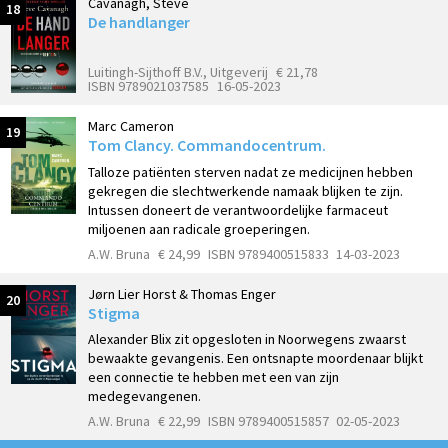
Cavanagh, Steve
18
De handlanger
Luitingh-Sijthoff B.V., Uitgeverij
€ 21,78
ISBN 9789021037585
16-05-2023
Marc Cameron
19
Tom Clancy. Commandocentrum.
Talloze patiënten sterven nadat ze medicijnen hebben
gekregen die slechtwerkende namaak blijken te zijn.
Intussen doneert de verantwoordelijke farmaceut
miljoenen aan radicale groeperingen.
A.W. Bruna
€ 24,99
ISBN 9789400515833
14-03-2023
Jørn Lier Horst & Thomas Enger
20
Stigma
Alexander Blix zit opgesloten in Noorwegens zwaarst
bewaakte gevangenis. Een ontsnapte moordenaar blijkt
een connectie te hebben met een van zijn
medegevangenen.
A.W. Bruna
€ 22,99
ISBN 9789400515857
02-05-2023