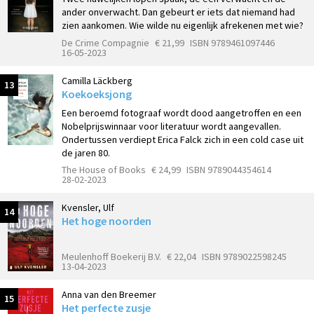
ander onverwacht. Dan gebeurt er iets dat niemand had
zien aankomen. Wie wilde nu eigenlijk afrekenen met wie?
De Crime Compagnie
€ 21,99
ISBN 9789461097446
16-05-2023
Camilla Läckberg
13
Koekoeksjong
Een beroemd fotograaf wordt dood aangetroffen en een
Nobelprijswinnaar voor literatuur wordt aangevallen.
Ondertussen verdiept Erica Falck zich in een cold case uit
de jaren 80.
The House of Books
€ 24,99
ISBN 9789044354614
28-02-2023
Kvensler, Ulf
14
Het hoge noorden
Meulenhoff Boekerij B.V.
€ 22,04
ISBN 9789022598245
13-04-2023
Anna van den Breemer
15
Het perfecte zusje