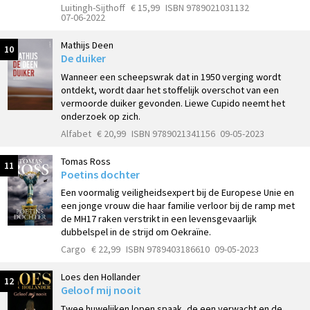
Luitingh-Sijthoff
€ 15,99
ISBN 9789021031132
07-06-2022
Mathijs Deen
10
De duiker
Wanneer een scheepswrak dat in 1950 verging wordt
ontdekt, wordt daar het stoffelijk overschot van een
vermoorde duiker gevonden. Liewe Cupido neemt het
onderzoek op zich.
Alfabet
€ 20,99
ISBN 9789021341156
09-05-2023
Tomas Ross
11
Poetins dochter
Een voormalig veiligheidsexpert bij de Europese Unie en
een jonge vrouw die haar familie verloor bij de ramp met
de MH17 raken verstrikt in een levensgevaarlijk
dubbelspel in de strijd om Oekraïne.
Cargo
€ 22,99
ISBN 9789403186610
09-05-2023
Loes den Hollander
12
Geloof mij nooit
Twee huwelijken lopen spaak, de een verwacht en de