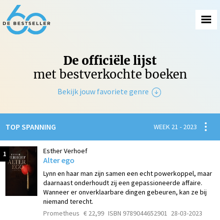
De officiële lijst
met bestverkochte boeken
Bekijk jouw favoriete genre
Non-Fictie
Spanni
TOP SPANNING
WEEK 21 - 2023
Fictie
Esther Verhoef
1
Alter ego
Lynn en haar man zijn samen een echt powerkoppel, maar
daarnaast onderhoudt zij een gepassioneerde affaire.
Wanneer er onverklaarbare dingen gebeuren, kan ze bij
niemand terecht.
Prometheus
€ 22,99
ISBN 9789044652901
28-03-2023