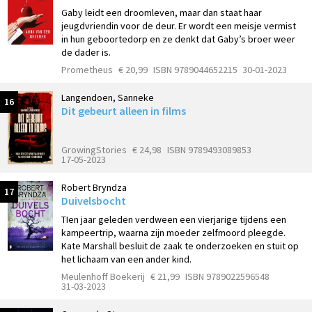
Gaby leidt een droomleven, maar dan staat haar
jeugdvriendin voor de deur. Er wordt een meisje vermist
in hun geboortedorp en ze denkt dat Gaby’s broer weer
de dader is.
Prometheus
€ 20,99
ISBN 9789044652215
30-01-2023
Langendoen, Sanneke
16
Dit gebeurt alleen in films
GrowingStories
€ 24,98
ISBN 9789493089853
17-05-2023
Robert Bryndza
17
Duivelsbocht
TIen jaar geleden verdween een vierjarige tijdens een
kampeertrip, waarna zijn moeder zelfmoord pleegde.
Kate Marshall besluit de zaak te onderzoeken en stuit op
het lichaam van een ander kind.
Meulenhoff Boekerij
€ 21,99
ISBN 9789022596548
31-03-2023