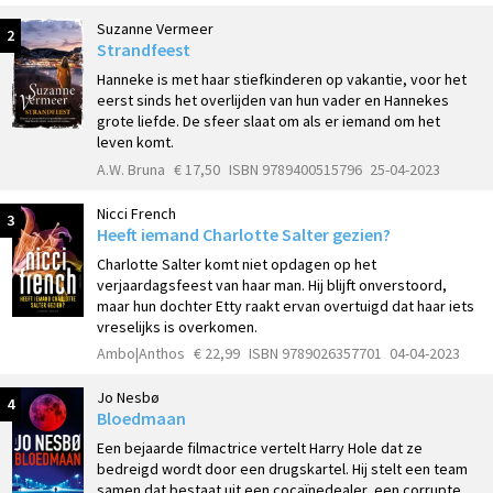
Suzanne Vermeer
2
Strandfeest
Hanneke is met haar stiefkinderen op vakantie, voor het
eerst sinds het overlijden van hun vader en Hannekes
grote liefde. De sfeer slaat om als er iemand om het
leven komt.
A.W. Bruna
€ 17,50
ISBN 9789400515796
25-04-2023
Nicci French
3
Heeft iemand Charlotte Salter gezien?
Charlotte Salter komt niet opdagen op het
verjaardagsfeest van haar man. Hij blijft onverstoord,
maar hun dochter Etty raakt ervan overtuigd dat haar iets
vreselijks is overkomen.
Ambo|Anthos
€ 22,99
ISBN 9789026357701
04-04-2023
Jo Nesbø
4
Bloedmaan
Een bejaarde filmactrice vertelt Harry Hole dat ze
bedreigd wordt door een drugskartel. Hij stelt een team
samen dat bestaat uit een cocaïnedealer, een corrupte