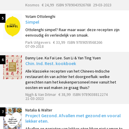
Kosmos
€ 24,99
ISBN 9789043926768
29-03-2023
Yotam Ottolenghi
5
Simpel
Ottolenghi simpel? Raar maar waar: deze recepten zijn
eenvoudig én verleidelijk van smaak.
Park Uitgevers
€ 33,99
ISBN 9789059568266
07-09-2018
Danny Lee. Ka Fai Lee. Sun Li & Yan Ting Yuen
6
Chin. Ind. Rest. kookboek
Alle klassieke recepten van het Chinees-Indische
restaurant én van achter het doorgeefluik: welke
gerechten nam het keukenpersoneel mee vanuit het
oosten en wat maken ze graag thuis?
Nijgh & Van Ditmar
€ 38,99
ISBN 9789038812274
21-03-2023
Natalia & Walter
7
Project Gezond. Afvallen met gezond en vooral
lekker eten.
Afvallen en genieten van lekker eten lijken niet samen te