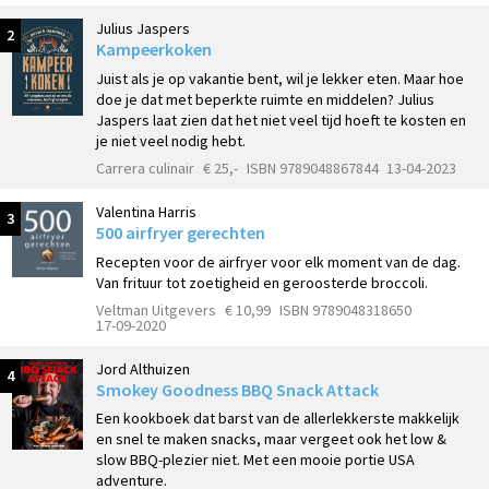
Julius Jaspers
2
Kampeerkoken
Juist als je op vakantie bent, wil je lekker eten. Maar hoe
doe je dat met beperkte ruimte en middelen? Julius
Jaspers laat zien dat het niet veel tijd hoeft te kosten en
je niet veel nodig hebt.
Carrera culinair
€ 25,-
ISBN 9789048867844
13-04-2023
Valentina Harris
3
500 airfryer gerechten
Recepten voor de airfryer voor elk moment van de dag.
Van frituur tot zoetigheid en geroosterde broccoli.
Veltman Uitgevers
€ 10,99
ISBN 9789048318650
17-09-2020
Jord Althuizen
4
Smokey Goodness BBQ Snack Attack
Een kookboek dat barst van de allerlekkerste makkelijk
en snel te maken snacks, maar vergeet ook het low &
slow BBQ-plezier niet. Met een mooie portie USA
adventure.