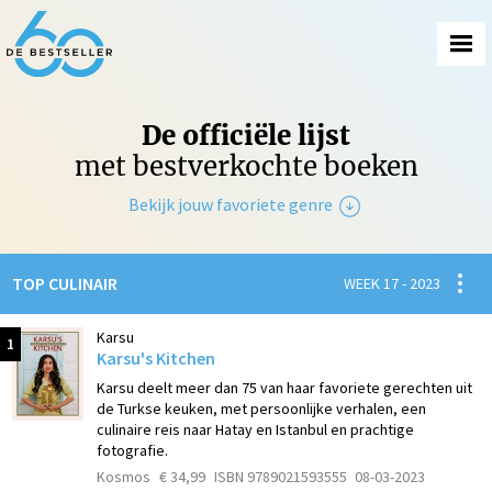
De officiële lijst
met bestverkochte boeken
Bekijk jouw favoriete genre
Non-Fictie
Spanni
TOP CULINAIR
WEEK 17 - 2023
Fictie
Karsu
1
Karsu's Kitchen
Karsu deelt meer dan 75 van haar favoriete gerechten uit
de Turkse keuken, met persoonlijke verhalen, een
culinaire reis naar Hatay en Istanbul en prachtige
fotografie.
Kosmos
€ 34,99
ISBN 9789021593555
08-03-2023