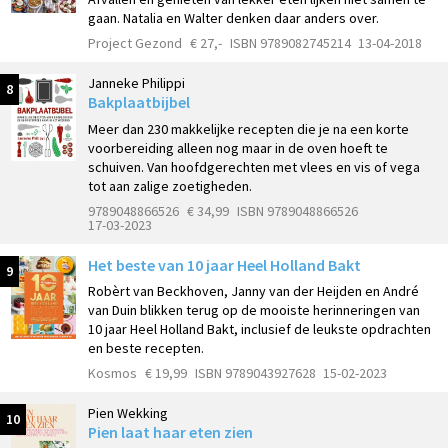
gaan. Natalia en Walter denken daar anders over.
Project Gezond
€ 27,-
ISBN 9789082745214
13-04-2018
Janneke Philippi
8
Bakplaatbijbel
Meer dan 230 makkelijke recepten die je na een korte
voorbereiding alleen nog maar in de oven hoeft te
schuiven. Van hoofdgerechten met vlees en vis of vega
tot aan zalige zoetigheden.
9789048866526
€ 34,99
ISBN 9789048866526
17-03-2023
Het beste van 10 jaar Heel Holland Bakt
9
Robèrt van Beckhoven, Janny van der Heijden en André
van Duin blikken terug op de mooiste herinneringen van
10 jaar Heel Holland Bakt, inclusief de leukste opdrachten
en beste recepten.
Kosmos
€ 19,99
ISBN 9789043927628
15-02-2023
Pien Wekking
10
Pien laat haar eten zien