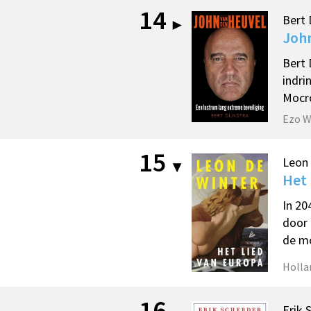
14
Bert 
Joh
Bert 
indri
Mocro
Ezo W
15
Leon 
Het 
In 20
door 
de mo
Holla
16
Erik 