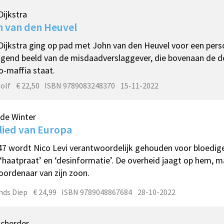
Dijkstra
n van den Heuvel
Dijkstra ging op pad met John van den Heuvel voor een perso
ngend beeld van de misdaadverslaggever, die bovenaan de do
-maffia staat.
olf
€ 22,50
ISBN 9789083248370
15-11-2022
de Winter
lied van Europa
47 wordt Nico Levi verantwoordelijk gehouden voor bloedi
‘haatpraat’ en ‘desinformatie’. De overheid jaagt op hem, ma
ordenaar van zijn zoon.
nds Diep
€ 24,99
ISBN 9789048867684
28-10-2022
Scherder