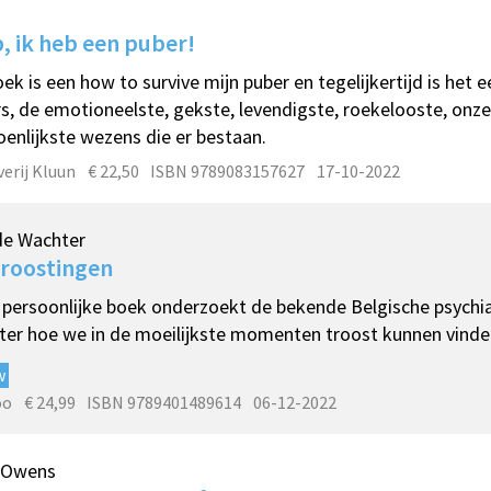
n
, ik heb een puber!
oek is een how to survive mijn puber en tegelijkertijd is het 
s, de emotioneelste, gekste, levendigste, roekelooste, onze
enlijkste wezens die er bestaan.
verij Kluun
€ 22,50
ISBN 9789083157627
17-10-2022
de Wachter
troostingen
t persoonlijke boek onderzoekt de bekende Belgische psychia
er hoe we in de moeilijkste momenten troost kunnen vinde
w
oo
€ 24,99
ISBN 9789401489614
06-12-2022
a Owens