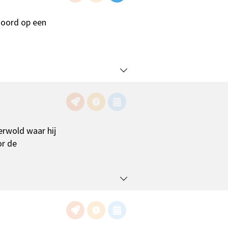
moord op een
erwold waar hij
or de