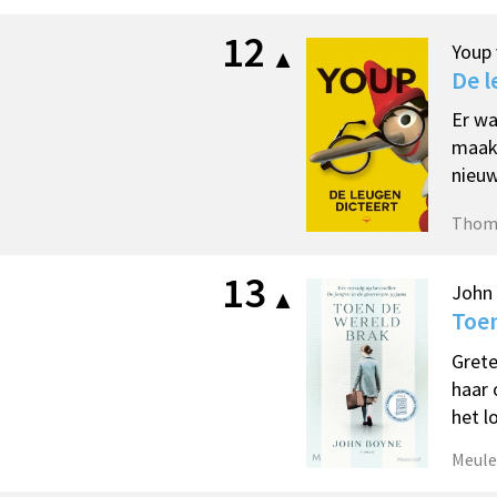
12
Youp 
De l
Er wa
maakt
nieuw
Thom
13
John
Toen
Grete
haar 
het l
Meule