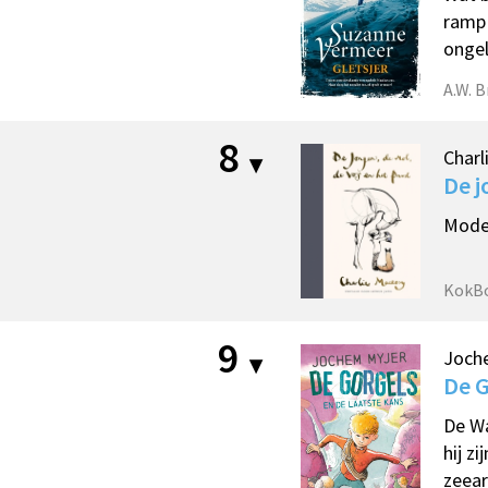
ramp 
onge
A.W. 
8
Charl
De j
Moder
KokB
9
Joch
De G
De Wa
hij z
zeear