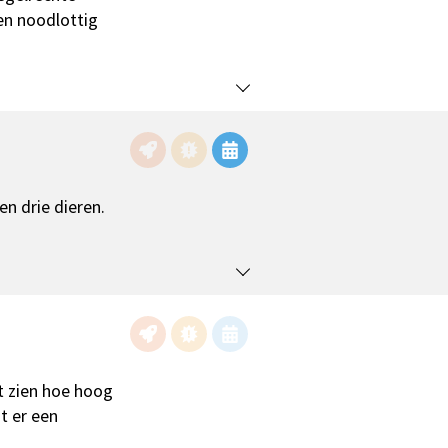
en noodlottig
n drie dieren.
at zien hoe hoog
t er een