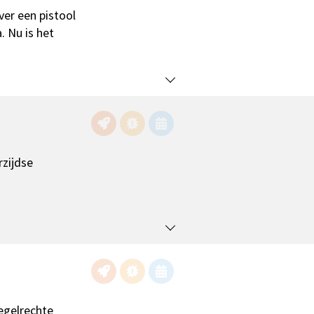
er een pistool
 Nu is het
rzijdse
regelrechte