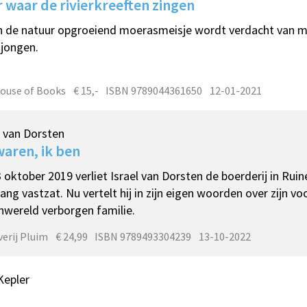
 waar de rivierkreeften zingen
n de natuur opgroeiend moerasmeisje wordt verdacht van 
jongen.
ouse of Books
€ 15,-
ISBN 9789044361650
12-01-2021
l van Dorsten
waren, ik ben
 oktober 2019 verliet Israel van Dorsten de boerderij in Ruin
lang vastzat. Nu vertelt hij in zijn eigen woorden over zijn vo
nwereld verborgen familie.
verij Pluim
€ 24,99
ISBN 9789493304239
13-10-2022
Kepler