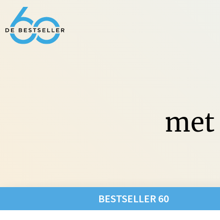
met 
Non-Fic
BESTSELLER 60
Fictie