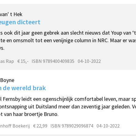
van' t Hek
eugen dicteert
s ook dit jaar geen gebrek aan slecht nieuws dat Youp van ‘t 
e en omsmolt tot een venijnige column in NRC. Maar er w
s.
as Rap
€ 15,-
ISBN 9789400409835
04-10-2022
 Boyne
 de wereld brak
l Fernsby leidt een ogenschijnlijk comfortabel leven, maar s
ontsnapping uit Duitsland meer dan zeventig jaar geleden. Vo
ot van haar broertje Bruno.
nhoff Boekerij
€ 22,99
ISBN 9789029096874
04-10-2022