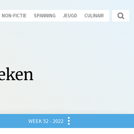
NON-FICTIE
SPANNING
JEUGD
CULINAIR
oeken
Culinair
WEEK 52 - 2022
gd