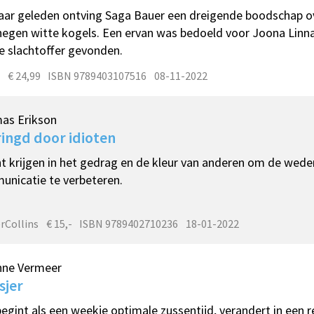
jaar geleden ontving Saga Bauer een dreigende boodschap ov
egen witte kogels. Een ervan was bedoeld voor Joona Linna.
e slachtoffer gevonden.
€ 24,99
ISBN 9789403107516
08-11-2022
as Erikson
ingd door idioten
ht krijgen in het gedrag en de kleur van anderen om de wede
nicatie te verbeteren.
rCollins
€ 15,-
ISBN 9789402710236
18-01-2022
nne Vermeer
sjer
egint als een weekje optimale zussentijd, verandert in een 