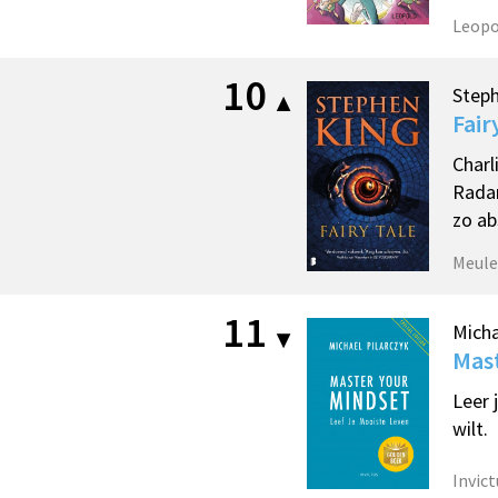
Leopo
10
Step
Fair
Charl
Radar
zo ab
Meule
11
Micha
Mast
Leer 
wilt.
Invict