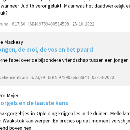
wanneer Judith verongelukt. Maar was het daadwerkelijk e
luk?
Bruna
€ 17,50
ISBN 9789400514508
25-10-2022
ie Mackesy
ongen, de mol, de vos en het paard
ne fabel over de bijzondere vriendschap tussen een jongen e
oekencentrum
€ 23,99
ISBN 9789026623844
03-03-2020
em Myjer
orgels en de laatste kans
akgorgeltjes-in-Opleiding krijgen les in de duinen. Melle la
ijn Waakstok kan werpen. En precies op dat moment verschijn
end boven hen.