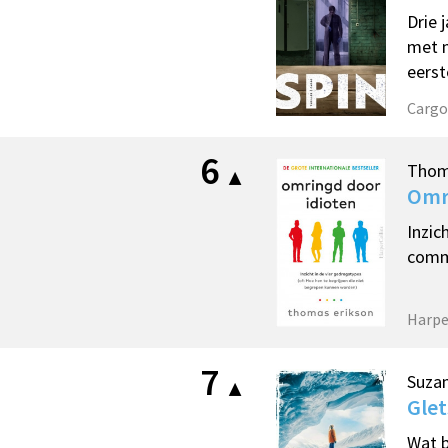
Drie 
met n
eerst
Cargo
6
Thom
Omr
Inzic
commu
Harpe
7
Suza
Glet
Wat b