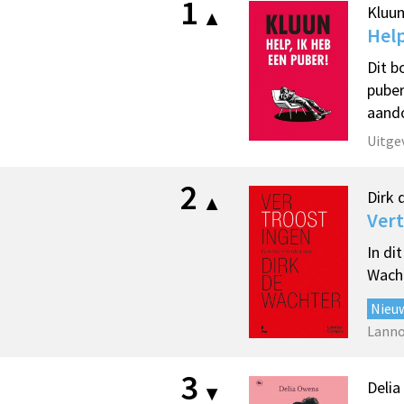
1
Kluu
Help
Dit b
puber
aando
Uitge
2
Dirk 
Ver
In di
Wacht
Nieu
Lann
3
Deli