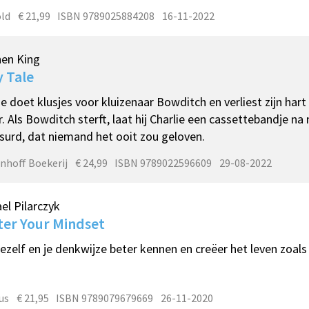
ld
€ 21,99
ISBN 9789025884208
16-11-2022
hen King
y Tale
ie doet klusjes voor kluizenaar Bowditch en verliest zijn har
. Als Bowditch sterft, laat hij Charlie een cassettebandje na
surd, dat niemand het ooit zou geloven.
nhoff Boekerij
€ 24,99
ISBN 9789022596609
29-08-2022
el Pilarczyk
er Your Mindset
jezelf en je denkwijze beter kennen en creëer het leven zoals 
us
€ 21,95
ISBN 9789079679669
26-11-2020