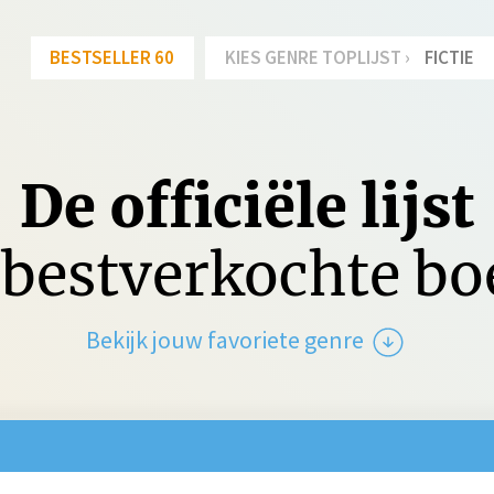
BESTSELLER 60
KIES GENRE TOPLIJST ›
FICTIE
De officiële lijst
bestverkochte b
Bekijk jouw favoriete genre
tie
Spanning
Jeu