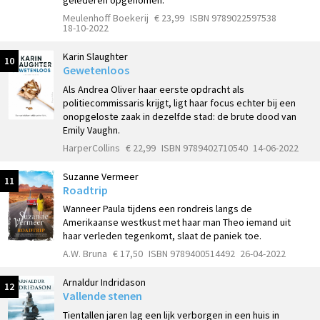
gelederen opgenomen.
Meulenhoff Boekerij
€ 23,99
ISBN 9789022597538
18-10-2022
Karin Slaughter
10
Gewetenloos
Als Andrea Oliver haar eerste opdracht als
politiecommissaris krijgt, ligt haar focus echter bij een
onopgeloste zaak in dezelfde stad: de brute dood van
Emily Vaughn.
HarperCollins
€ 22,99
ISBN 9789402710540
14-06-2022
Suzanne Vermeer
11
Roadtrip
Wanneer Paula tijdens een rondreis langs de
Amerikaanse westkust met haar man Theo iemand uit
haar verleden tegenkomt, slaat de paniek toe.
A.W. Bruna
€ 17,50
ISBN 9789400514492
26-04-2022
Arnaldur Indridason
12
Vallende stenen
Tientallen jaren lag een lijk verborgen in een huis in