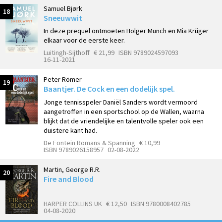
Samuel Bjørk
18
Sneeuwwit
In deze prequel ontmoeten Holger Munch en Mia Krüger
elkaar voor de eerste keer.
Luitingh-Sijthoff
€ 21,99
ISBN 9789024597093
16-11-2021
Peter Römer
19
Baantjer. De Cock en een dodelijk spel.
Jonge tennisspeler Daniël Sanders wordt vermoord
aangetroffen in een sportschool op de Wallen, waarna
blijkt dat de vriendelijke en talentvolle speler ook een
duistere kant had.
De Fontein Romans & Spanning
€ 10,99
ISBN 9789026158957
02-08-2022
Martin, George R.R.
20
Fire and Blood
HARPER COLLINS UK
€ 12,50
ISBN 9780008402785
04-08-2020