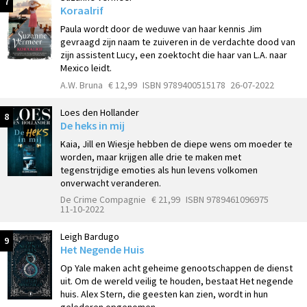
7
Koraalrif
Paula wordt door de weduwe van haar kennis Jim
gevraagd zijn naam te zuiveren in de verdachte dood van
zijn assistent Lucy, een zoektocht die haar van L.A. naar
Mexico leidt.
A.W. Bruna
€ 12,99
ISBN 9789400515178
26-07-2022
Loes den Hollander
8
De heks in mij
Kaia, Jill en Wiesje hebben de diepe wens om moeder te
worden, maar krijgen alle drie te maken met
tegenstrijdige emoties als hun levens volkomen
onverwacht veranderen.
De Crime Compagnie
€ 21,99
ISBN 9789461096975
11-10-2022
Leigh Bardugo
9
Het Negende Huis
Op Yale maken acht geheime genootschappen de dienst
uit. Om de wereld veilig te houden, bestaat Het negende
huis. Alex Stern, die geesten kan zien, wordt in hun