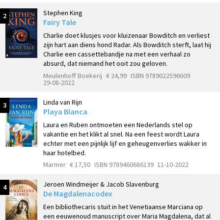
Stephen King
2
Fairy Tale
Charlie doet klusjes voor kluizenaar Bowditch en verliest
zijn hart aan diens hond Radar. Als Bowditch sterft, laat hij
Charlie een cassettebandje na met een verhaal zo
absurd, dat niemand het ooit zou geloven.
Meulenhoff Boekerij
€ 24,99
ISBN 9789022596609
29-08-2022
Linda van Rijn
3
Playa Blanca
Laura en Ruben ontmoeten een Nederlands stel op
vakantie en het klikt al snel. Na een feest wordt Laura
echter met een pijnlijk lijf en geheugenverlies wakker in
haar hotelbed.
Marmer
€ 17,50
ISBN 9789460686139
11-10-2022
Jeroen Windmeijer & Jacob Slavenburg
4
De Magdalenacodex
Een bibliothecaris stuit in het Venetiaanse Marciana op
een eeuwenoud manuscript over Maria Magdalena, dat al