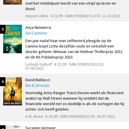
snel het middelpunt wordt van een strijd op leven en
dood.
HarperCollins
€ 22,99
ISBN 9789402711370
11-10-2022
Anya Niewierra
5
De Camino
Een jaar nadat haar man zelfmoord pleegde op de
Camino loopt Lotte dezelfde route en ontrafelt een
duister geheim. Winnaar van de Hebban Thrillerprijs 2022
en de NS Publieksprijs 2023.
Luitingh-Sijthoff
€ 15,99
ISBN 9789021031132
07-06-2022
David Baldacci
6
De 6:20 man
Voormalig Army Ranger Travis Devine werkt als financieel
analist op Wall Street wanneer hij ontdekt dat de
financiële wereld net zo dodelijk is als de oorlogen die hij
achter zich heeft gelaten.
A.W. Bruna
€ 24,99
ISBN 9789400515130
26-07-2022
Suzanne Vermeer