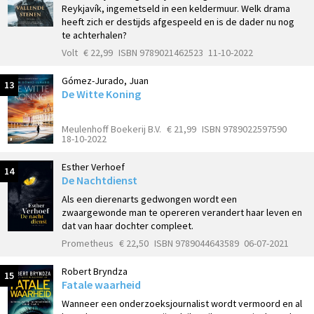
Reykjavík, ingemetseld in een keldermuur. Welk drama
heeft zich er destijds afgespeeld en is de dader nu nog
te achterhalen?
Volt
€ 22,99
ISBN 9789021462523
11-10-2022
Gómez-Jurado, Juan
13
De Witte Koning
Meulenhoff Boekerij B.V.
€ 21,99
ISBN 9789022597590
18-10-2022
Esther Verhoef
14
De Nachtdienst
Als een dierenarts gedwongen wordt een
zwaargewonde man te opereren verandert haar leven en
dat van haar dochter compleet.
Prometheus
€ 22,50
ISBN 9789044643589
06-07-2021
Robert Bryndza
15
Fatale waarheid
Wanneer een onderzoeksjournalist wordt vermoord en al