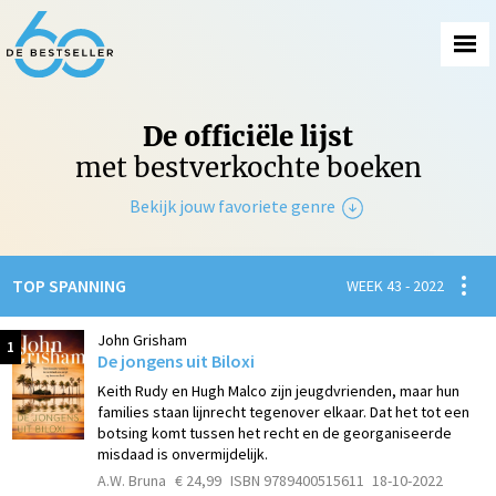
De officiële lijst
met bestverkochte boeken
Bekijk jouw favoriete genre
Non-Fictie
Spanni
TOP SPANNING
WEEK 43 - 2022
Fictie
John Grisham
1
De jongens uit Biloxi
Keith Rudy en Hugh Malco zijn jeugdvrienden, maar hun
families staan lijnrecht tegenover elkaar. Dat het tot een
botsing komt tussen het recht en de georganiseerde
misdaad is onvermijdelijk.
A.W. Bruna
€ 24,99
ISBN 9789400515611
18-10-2022