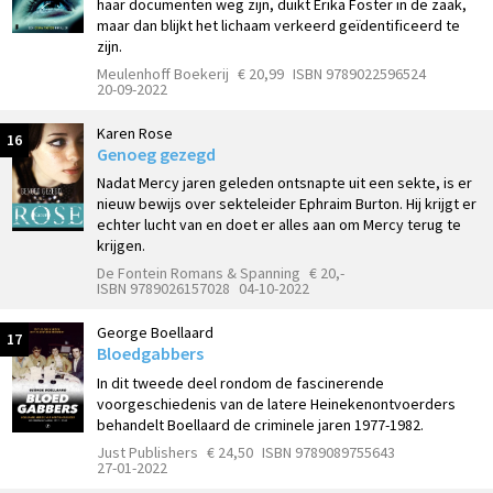
haar documenten weg zijn, duikt Erika Foster in de zaak,
maar dan blijkt het lichaam verkeerd geïdentificeerd te
zijn.
Meulenhoff Boekerij
€ 20,99
ISBN 9789022596524
20-09-2022
Karen Rose
16
Genoeg gezegd
Nadat Mercy jaren geleden ontsnapte uit een sekte, is er
nieuw bewijs over sekteleider Ephraim Burton. Hij krijgt er
echter lucht van en doet er alles aan om Mercy terug te
krijgen.
De Fontein Romans & Spanning
€ 20,-
ISBN 9789026157028
04-10-2022
George Boellaard
17
Bloedgabbers
In dit tweede deel rondom de fascinerende
voorgeschiedenis van de latere Heinekenontvoerders
behandelt Boellaard de criminele jaren 1977-1982.
Just Publishers
€ 24,50
ISBN 9789089755643
27-01-2022