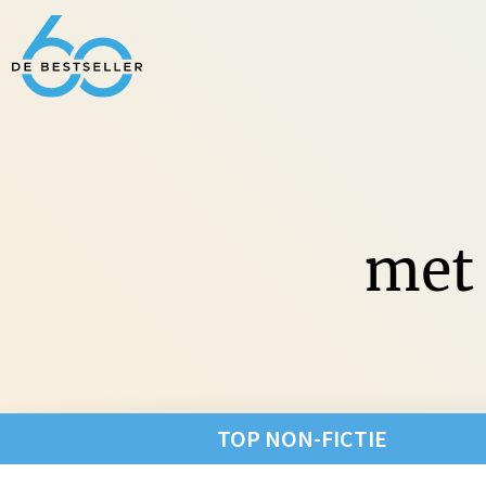
met 
Non-Fic
TOP NON-FICTIE
Fictie