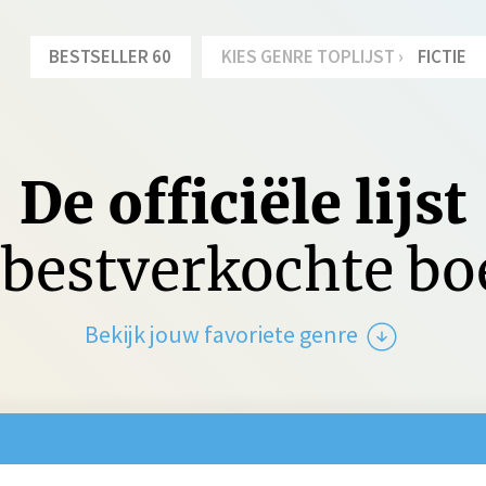
BESTSELLER 60
KIES GENRE TOPLIJST ›
FICTIE
De officiële lijst
bestverkochte b
Bekijk jouw favoriete genre
tie
Spanning
Jeu