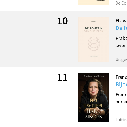
De Co
10
Els v
De f
Prakt
leven
Uitge
11
Franc
Bij 
Franc
onder
Luitin