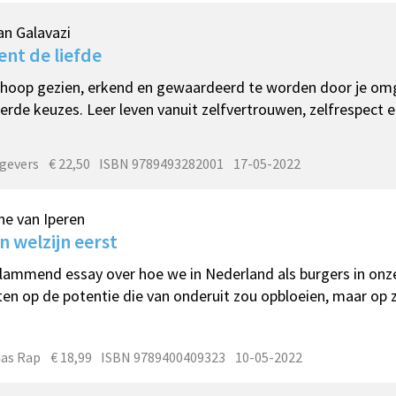
an Galavazi
bent de liefde
 hoop gezien, erkend en gewaardeerd te worden door je omg
erde keuzes. Leer leven vanuit zelfvertrouwen, zelfrespect 
tgevers
€ 22,50
ISBN 9789493282001
17-05-2022
e van Iperen
n welzijn eerst
lammend essay over hoe we in Nederland als burgers in onz
ten op de potentie die van onderuit zou opbloeien, maar op 
as Rap
€ 18,99
ISBN 9789400409323
10-05-2022