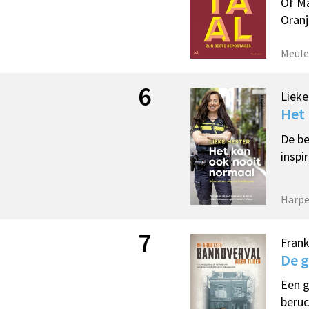
Of Ma
Oranj
Meule
6
Lieke
Het 
De be
inspi
Harpe
7
Frank
De g
Een g
beruc