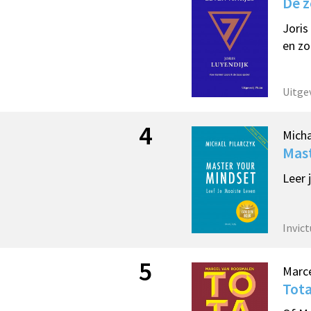
De z
Joris
en zo
Uitge
4
Micha
Mast
Leer 
Invict
5
Marc
Tota