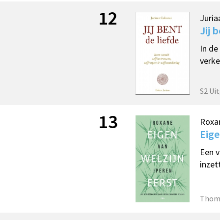
12
Juria
Jij 
In de
verke
S2 Ui
13
Roxan
Eige
Een v
inzet
Thom