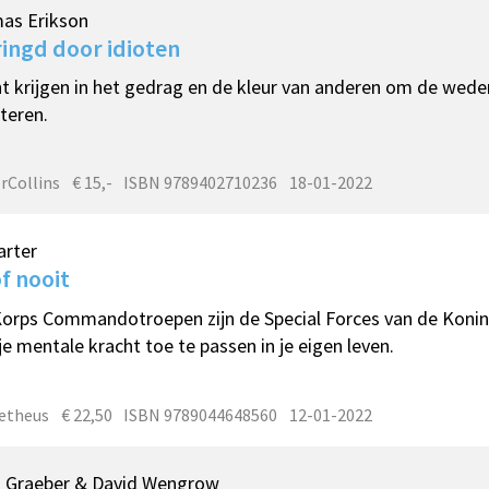
as Erikson
ingd door idioten
ht krijgen in het gedrag en de kleur van anderen om de wed
teren.
rCollins
€ 15,-
ISBN 9789402710236
18-01-2022
arter
f nooit
orps Commandotroepen zijn de Special Forces van de Konink
 je mentale kracht toe te passen in je eigen leven.
etheus
€ 22,50
ISBN 9789044648560
12-01-2022
d Graeber & David Wengrow