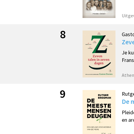
Uitge
8
Gast
Zeve
Je ku
Frans
Athe
9
Rutg
De 
Pleid
en ar