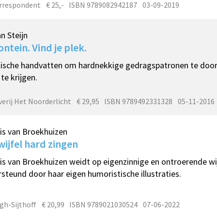
rrespondent
€ 25,-
ISBN 9789082942187
03-09-2019
an Steijn
ontein. Vind je plek.
ische handvatten om hardnekkige gedragspatronen te doorb
 te krijgen.
verij Het Noorderlicht
€ 29,95
ISBN 9789492331328
05-11-2016
is van Broekhuizen
twijfel hard zingen
is van Broekhuizen weidt op eigenzinnige en ontroerende wijz
steund door haar eigen humoristische illustraties.
gh-Sijthoff
€ 20,99
ISBN 9789021030524
07-06-2022