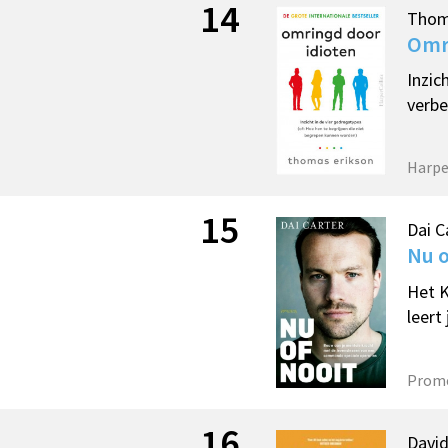
14
Thom
Omr
Inzic
verbe
Harpe
15
Dai C
Nu o
Het K
leert
Prom
16
Davi