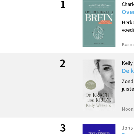
1
Charl
Over
Herke
voedi
Kosm
2
Kelly
De k
Zonde
juist
Moons
3
Joris