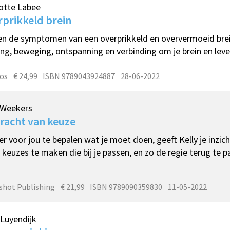
otte Labee
prikkeld brein
n de symptomen van een overprikkeld en oververmoeid brei
ng, beweging, ontspanning en verbinding om je brein en leven
os
€ 24,99
ISBN 9789043924887
28-06-2022
 Weekers
racht van keuze
r voor jou te bepalen wat je moet doen, geeft Kelly je inzic
e keuzes te maken die bij je passen, en zo de regie terug te 
hot Publishing
€ 21,99
ISBN 9789090359830
11-05-2022
 Luyendijk