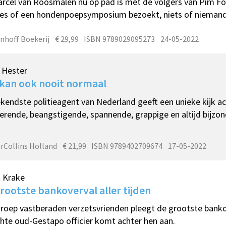
rcel van Roosmalen nu op pad is met de volgers van Pim F
es of een hondenpoepsymposium bezoekt, niets of niemand
nhoff Boekerij
€ 29,99
ISBN 9789029095273
24-05-2022
 Hester
kan ook nooit normaal
kendste politieagent van Nederland geeft een unieke kijk 
rerende, beangstigende, spannende, grappige en altijd bijzon
rCollins Holland
€ 21,99
ISBN 9789402709674
17-05-2022
 Krake
rootste bankoverval aller tijden
roep vastberaden verzetsvrienden pleegt de grootste banko
hte oud-Gestapo officier komt achter hen aan.