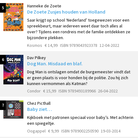
Hanneke de Zoete
5
De Zoete Zusjes houden van Holland
Saar krijgt op school ‘Nederland’ toegewezen voor een
spreekbeurt, maar iedereen weet daar toch alles al
over? Tijdens een rondreis met de familie ontdekken ze
bijzondere plekken.
Kosmos
€ 14,99
ISBN 9789043923378
12-04-2022
Dav Pilkey
6
Dog Man. Misdaad en blaf.
Dog Man is ontslagen omdat de burgemeester vindt dat
er geen plaats is voor honden bij de politie. Zou hij zich
kunnen vermommen als Katman?
Condor
€ 15,99
ISBN 9789493189966
26-04-2022
Chez Picthall
7
Baby ziet…
Kijkboek met patronen speciaal voor baby’s. Met achterin
een spiegeltje.
Oogappel
€ 9,99
ISBN 9789002250590
19-03-2014