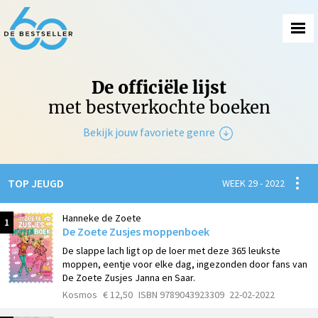
De officiële lijst
met bestverkochte boeken
Bekijk jouw favoriete genre
Non-Fictie
Spanni
TOP JEUGD
WEEK 29 - 2022
Fictie
Hanneke de Zoete
1
De Zoete Zusjes moppenboek
De slappe lach ligt op de loer met deze 365 leukste
moppen, eentje voor elke dag, ingezonden door fans van
De Zoete Zusjes Janna en Saar.
Kosmos
€ 12,50
ISBN 9789043923309
22-02-2022