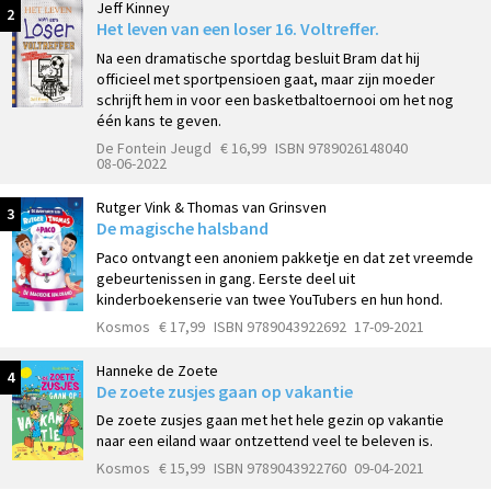
Jeff Kinney
2
Het leven van een loser 16. Voltreffer.
Na een dramatische sportdag besluit Bram dat hij
officieel met sportpensioen gaat, maar zijn moeder
schrijft hem in voor een basketbaltoernooi om het nog
één kans te geven.
De Fontein Jeugd
€ 16,99
ISBN 9789026148040
08-06-2022
Rutger Vink & Thomas van Grinsven
3
De magische halsband
Paco ontvangt een anoniem pakketje en dat zet vreemde
gebeurtenissen in gang. Eerste deel uit
kinderboekenserie van twee YouTubers en hun hond.
Kosmos
€ 17,99
ISBN 9789043922692
17-09-2021
Hanneke de Zoete
4
De zoete zusjes gaan op vakantie
De zoete zusjes gaan met het hele gezin op vakantie
naar een eiland waar ontzettend veel te beleven is.
Kosmos
€ 15,99
ISBN 9789043922760
09-04-2021