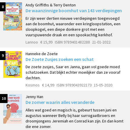
Andy Griffiths & Terry Denton
8
De waanzinnige boomhut van 143 verdiepingen
Er zijn weer dertien nieuwe verdiepingen toegevoegd
aan de boomhut, waaronder een kringloopstation, een
sloopkogel, een diepe donkere grot met een
vuurspuwende draak en een spookachtig kerkhof.
Lannoo
€ 15,99
ISBN 9789401482288
21-01-2022
Hanneke de Zoete
9
De Zoete Zusjes zoeken een schat
De zoete zusjes, Saar en Janna, gaan vol goede moed
schatzoeken. Dat blijkt echter moeilijker dan ze vooraf
dachten.
Kosmos
€ 14,99
ISBN 9789043922173
15-05-2020
Jenny Han
10
De zomer waarin alles veranderde
Alles wat goed en magisch is, gebeurt tussen juni en
augustus wanneer Belly bij haar surrogaatbroers en
droomjongens Jeremiah en Conrad kan zijn. En dan komt
die ene zomer.