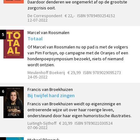
Daardoor denderen we ongemerkt af op de grootste
zorgcrisis ooit.
De Correspondent
€ 22,-
ISBN 9789493254152
12-07-2022
Marcel van Roosmalen
5
Totaal
Of Marcel van Roosmalen nu op pad is met de volgers
van Pim Fortuyn, op campagne met de Oranjes of een
hondenpoepsymposium bezoekt, niets of niemand
wordt ontzien.
Meulenhoff Boekerij
€ 29,99
ISBN 9789029095273
24-05-2022
Francis van Broekhuizen
6
Bij twijfel hard zingen
Francis van Broekhuizen weidt op eigenzinnige en
ontroerende wijze uit over haar roerige leven,
ondersteund door haar eigen humoristische illustraties.
Luitingh-Sijthoff
€ 20,99
ISBN 9789021030524
07-06-2022