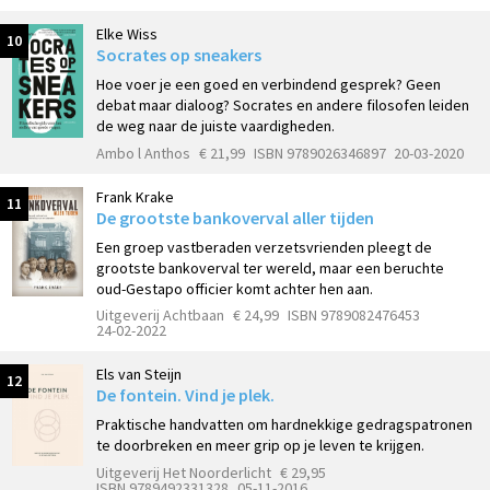
Elke Wiss
10
Socrates op sneakers
Hoe voer je een goed en verbindend gesprek? Geen
debat maar dialoog? Socrates en andere filosofen leiden
de weg naar de juiste vaardigheden.
Ambo l Anthos
€ 21,99
ISBN 9789026346897
20-03-2020
Frank Krake
11
De grootste bankoverval aller tijden
Een groep vastberaden verzetsvrienden pleegt de
grootste bankoverval ter wereld, maar een beruchte
oud-Gestapo officier komt achter hen aan.
Uitgeverij Achtbaan
€ 24,99
ISBN 9789082476453
24-02-2022
Els van Steijn
12
De fontein. Vind je plek.
Praktische handvatten om hardnekkige gedragspatronen
te doorbreken en meer grip op je leven te krijgen.
Uitgeverij Het Noorderlicht
€ 29,95
ISBN 9789492331328
05-11-2016