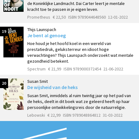
de Koninklijke Landmacht. Dai Carter leert je mentale
kracht toe te passen in je eigen leven.
Prometheus
€ 22,50
ISBN 9789044648560
12-01-2022
Thijs Launspach
19
Je bent al genoeg
Hoe houd je het hoofd koel in een wereld van
prestatiedruk, geluksterreur en idioot hoge
verwachtingen? Thijs Launspach onderzoekt wat mentale
gezondheid betekent.
Spectrum
€ 21,99
ISBN 9789000372454
21-06-2022
Susan Smit
20
De wijsheid van de heks
Susan Smit, inmiddels al ruim twintig jaar op het pad van
de heks, deelt in dit boek wat ze geleerd heeft op haar
persoonlijke ontwikkelingsreis door de natuurreligie.
Lebowski
€ 22,99
ISBN 9789048864812
31-03-2022