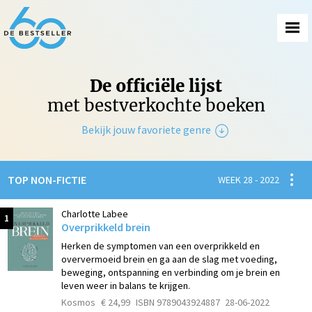
De officiële lijst
met bestverkochte boeken
Bekijk jouw favoriete genre
Non-Fictie
Spanni
TOP NON-FICTIE
WEEK 28 - 2022
Fictie
Charlotte Labee
1
Overprikkeld brein
Herken de symptomen van een overprikkeld en
oververmoeid brein en ga aan de slag met voeding,
beweging, ontspanning en verbinding om je brein en
leven weer in balans te krijgen.
Kosmos
€ 24,99
ISBN 9789043924887
28-06-2022