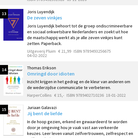
Joris Luyendijk
13
De zeven vinkjes
Joris Luyendijk behoort tot de groep ondiscrimineerbare
en sociaal onkwetsbare Nederlanders en zoekt uit hoe
de maatschappij werkt als je alle zeven vinkjes kunt
zetten. Paperback.
Uitgeverij Pluim
€ 21,99
ISBN 9789493256675
04-02-2022
Thomas Erikson
14
Omringd door idioten
Inzicht krijgen in het gedrag en de kleur van anderen om
de wederzijdse communicatie te verbeteren.
HarperCollins
€ 15,-
ISBN 9789402710236
18-01-2022
Juriaan Galavazi
15
Jij bent de liefde
In de hoop gezien, erkend en gewaardeerd te worden
door je omgeving hou je vaak vast aan verkeerde
keuzes. Leer leven vanuit zelfvertrouwen, zelfrespect en