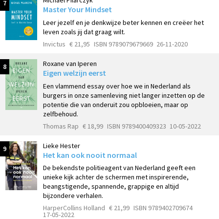
Michael Pilarczyk
7
Master Your Mindset
Leer jezelf en je denkwijze beter kennen en creëer het
leven zoals jij dat graag wilt.
Invictus
€ 21,95
ISBN 9789079679669
26-11-2020
Roxane van Iperen
8
Eigen welzijn eerst
Een vlammend essay over hoe we in Nederland als
burgers in onze samenleving niet langer inzetten op de
potentie die van onderuit zou opbloeien, maar op
zelfbehoud.
Thomas Rap
€ 18,99
ISBN 9789400409323
10-05-2022
Lieke Hester
9
Het kan ook nooit normaal
De bekendste politieagent van Nederland geeft een
unieke kijk achter de schermen met inspirerende,
beangstigende, spannende, grappige en altijd
bijzondere verhalen.
HarperCollins Holland
€ 21,99
ISBN 9789402709674
17-05-2022