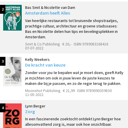
Bas Smit & Nicolette van Dam
2
Amsterdam heeft Alles
Van heerlijke restaurants tot bruisende shopstraatjes,
prachtige cultuur, architectuur en groene stadsoases:
Bas en Nicolette delen hun tips en lievelingsplekken in
Amsterdam.
Smit & Co Publishing
€ 20,-
ISBN 9789083168418
07-07-2022
Kelly Weekers
3
De kracht van keuze
Zonder voor jou te bepalen wat je moet doen, geeft Kelly
je inzichten om ook in jouw leven de juiste keuzes te
maken die bij je passen, en zo de regie terug te pakken.
Moonshot Publishing
€ 21,99
ISBN 9789090359830
11-05-2022
Lynn Berger
4
Zorg
In een fascinerende zoektocht ontdekt Lynn Berger hoe
allesomvattend zorg is, maar ook hoe onzichtbaar.