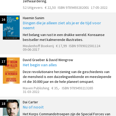
zelfwaardering.
S2 Uitgevers
€ 22,50
ISBN 9789493282001
17-05-2022
Haemin Sunim
16
Dingen die je alleen ziet als je er de tijd voor
neemt
Het belang van rust in een drukke wereld. Koreaanse
bestseller met kalmerende illustraties.
Meulenhoff Boekerij
€ 17,99
ISBN 9789022581124
09-06-2017
David Graeber & David Wengrow
17
Het begin van alles
Deze revolutionaire herziening van de geschiedenis van
de mensheid is een duizelingwekkende en meeslepende
rit die 30.000 jaar en de hele planeet omspant.
Maven Publishing
€ 35,-
ISBN 9789493213265
31-03-2022
Dai Carter
18
Nu of nooit
Het Korps Commandotroepen zijn de Special Forces van