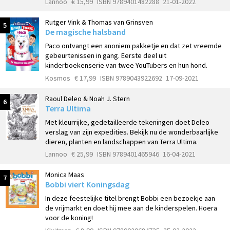
Lannoo
€ 15,99
ISBN 9789401482288
21-01-2022
Rutger Vink & Thomas van Grinsven
5
De magische halsband
Paco ontvangt een anoniem pakketje en dat zet vreemde
gebeurtenissen in gang. Eerste deel uit
kinderboekenserie van twee YouTubers en hun hond.
Kosmos
€ 17,99
ISBN 9789043922692
17-09-2021
Raoul Deleo & Noah J. Stern
6
Terra Ultima
Met kleurrijke, gedetailleerde tekeningen doet Deleo
verslag van zijn expedities. Bekijk nu de wonderbaarlijke
dieren, planten en landschappen van Terra Ultima.
Lannoo
€ 25,99
ISBN 9789401465946
16-04-2021
Monica Maas
7
Bobbi viert Koningsdag
In deze feestelijke titel brengt Bobbi een bezoekje aan
de vrijmarkt en doet hij mee aan de kinderspelen. Hoera
voor de koning!