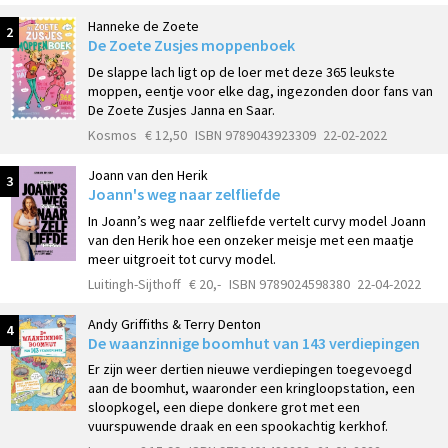
Hanneke de Zoete
2
De Zoete Zusjes moppenboek
De slappe lach ligt op de loer met deze 365 leukste
moppen, eentje voor elke dag, ingezonden door fans van
De Zoete Zusjes Janna en Saar.
Kosmos
€ 12,50
ISBN 9789043923309
22-02-2022
Joann van den Herik
3
Joann's weg naar zelfliefde
In Joann’s weg naar zelfliefde vertelt curvy model Joann
van den Herik hoe een onzeker meisje met een maatje
meer uitgroeit tot curvy model.
Luitingh-Sijthoff
€ 20,-
ISBN 9789024598380
22-04-2022
Andy Griffiths & Terry Denton
4
De waanzinnige boomhut van 143 verdiepingen
Er zijn weer dertien nieuwe verdiepingen toegevoegd
aan de boomhut, waaronder een kringloopstation, een
sloopkogel, een diepe donkere grot met een
vuurspuwende draak en een spookachtig kerkhof.