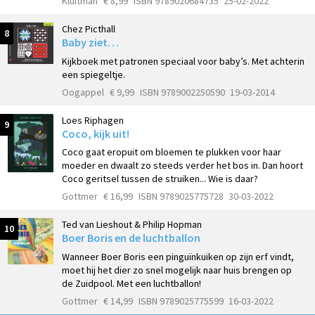
Kluitman
€ 8,99
ISBN 9789020684735
25-02-2022
Chez Picthall
8
Baby ziet…
Kijkboek met patronen speciaal voor baby’s. Met achterin
een spiegeltje.
Oogappel
€ 9,99
ISBN 9789002250590
19-03-2014
Loes Riphagen
9
Coco, kijk uit!
Coco gaat eropuit om bloemen te plukken voor haar
moeder en dwaalt zo steeds verder het bos in. Dan hoort
Coco geritsel tussen de struiken... Wie is daar?
Gottmer
€ 16,99
ISBN 9789025775728
30-03-2022
Ted van Lieshout & Philip Hopman
10
Boer Boris en de luchtballon
Wanneer Boer Boris een pinguïnkuiken op zijn erf vindt,
moet hij het dier zo snel mogelijk naar huis brengen op
de Zuidpool. Met een luchtballon!
Gottmer
€ 14,99
ISBN 9789025775599
16-03-2022