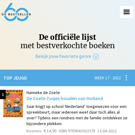
De officiële lijst
met bestverkochte boeken
Bekijk jouw favoriete genre
Non-Fictie
Spanni
TOP JEUGD
WEEK 17 - 2022
Fictie
Hanneke de Zoete
1
De Zoete Zusjes houden van Holland
Saar krijgt op school ‘Nederland’ toegewezen voor een
spreekbeurt, maar iedereen weet daar toch alles al
over? Tijdens een rondreis met de familie ontdekken ze
bijzondere plekken.
Kosmos
€ 14,99
ISBN 9789043923378
12-04-2022