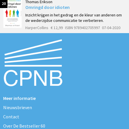
Thomas Erikson
20
Omringd door idioten
Inzicht krijgen in het gedrag en de kleur van anderen om
de wederzijdse communicatie te verbeteren.
HarperCollins
€ 12,99
ISBN 9789402705997
07-04-2020
Meer informatie
Nieuwsbrieven
Contact
Over De Bestseller 60