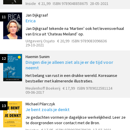
Inside
€ 21,99
ISBN 9789048858675
28-05-2021
Jan Dijkgraaf
11
Erica
Jan Dijkgraaf tekende na ‘Martien’ ook het levensverhaal
van Erica uit ‘Chateau Meiland’ op.
Uitgeverij Osjato
€ 20,99
ISBN 9789083096636
29-10-2021
Haemin Sunim
12
Dingen die je alleen ziet als je er de tijd voor
neemt
Het belang van rust in een drukke wereld. Koreaanse
bestseller met kalmerende illustraties.
Meulenhoff Boekerij
€ 17,99
ISBN 9789022581124
09-06-2017
Michael Pilarczyk
13
Je bent zoals je denkt
Je gedachten vormen je dagelijkse werkelijkheid. Leer ze
te doorgronden voor contact met de Bron.
Invictus
€ 17,95
ISBN 9789079679638
17-07-2021