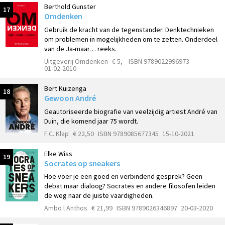
Berthold Gunster
17
Omdenken
Gebruik de kracht van de tegenstander. Denktechnieken
om problemen in mogelijkheden om te zetten. Onderdeel
van de Ja-maar… reeks.
Uitgeverij Omdenken
€ 5,-
ISBN 9789022996973
01-02-2010
Bert Kuizenga
18
Gewoon André
Geautoriseerde biografie van veelzijdig artiest André van
Duin, die komend jaar 75 wordt.
F.C. Klap
€ 22,50
ISBN 9789085677345
15-10-2021
Elke Wiss
19
Socrates op sneakers
Hoe voer je een goed en verbindend gesprek? Geen
debat maar dialoog? Socrates en andere filosofen leiden
de weg naar de juiste vaardigheden.
Ambo l Anthos
€ 21,99
ISBN 9789026346897
20-03-2020