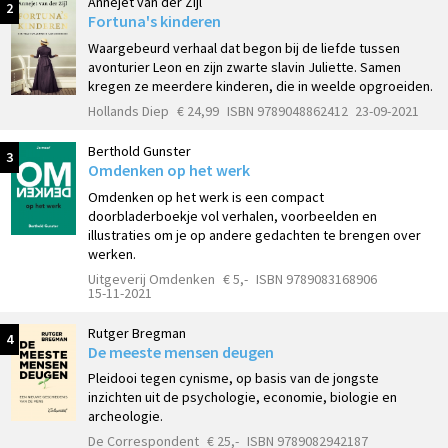
Annejet van der Zijl
2
Fortuna's kinderen
Waargebeurd verhaal dat begon bij de liefde tussen
avonturier Leon en zijn zwarte slavin Juliette. Samen
kregen ze meerdere kinderen, die in weelde opgroeiden.
Hollands Diep
€ 24,99
ISBN 9789048862412
23-09-2021
Berthold Gunster
3
Omdenken op het werk
Omdenken op het werk is een compact
doorbladerboekje vol verhalen, voorbeelden en
illustraties om je op andere gedachten te brengen over
werken.
Uitgeverij Omdenken
€ 5,-
ISBN 9789083168906
15-11-2021
Rutger Bregman
4
De meeste mensen deugen
Pleidooi tegen cynisme, op basis van de jongste
inzichten uit de psychologie, economie, biologie en
archeologie.
De Correspondent
€ 25,-
ISBN 9789082942187