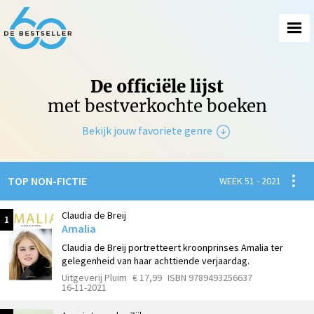
De officiële lijst
met bestverkochte boeken
Bekijk jouw favoriete genre
Non-Fictie
Spanni
TOP NON-FICTIE
WEEK 51 - 2021
Fictie
Claudia de Breij
1
Amalia
Claudia de Breij portretteert kroonprinses Amalia ter
gelegenheid van haar achttiende verjaardag.
Uitgeverij Pluim
€ 17,99
ISBN 9789493256637
16-11-2021