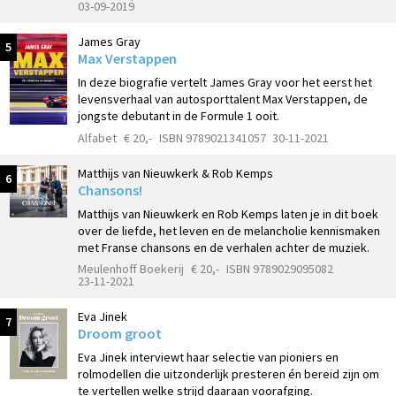
03-09-2019
James Gray
5
Max Verstappen
In deze biografie vertelt James Gray voor het eerst het
levensverhaal van autosporttalent Max Verstappen, de
jongste debutant in de Formule 1 ooit.
Alfabet
€ 20,-
ISBN 9789021341057
30-11-2021
Matthijs van Nieuwkerk & Rob Kemps
6
Chansons!
Matthijs van Nieuwkerk en Rob Kemps laten je in dit boek
over de liefde, het leven en de melancholie kennismaken
met Franse chansons en de verhalen achter de muziek.
Meulenhoff Boekerij
€ 20,-
ISBN 9789029095082
23-11-2021
Eva Jinek
7
Droom groot
Eva Jinek interviewt haar selectie van pioniers en
rolmodellen die uitzonderlijk presteren én bereid zijn om
te vertellen welke strijd daaraan voorafging.