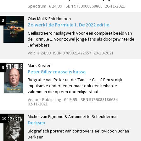
Spectrum
€ 24,99
ISBN 9789000368808
26-11-2021
Olav Mol & Erik Houben
8
Zo werkt de Formule 1. De 2022 editie.
Geïllustreerd naslagwerk voor een compleet beeld van
de Formule 1. Voor zowel jonge fans als doorgewinterde
liefhebbers.
Volt
€ 24,99
ISBN 9789021422657
28-10-2021
Mark Koster
9
Peter Gillis: massa is kassa
Biografie van Peter uit de ‘Familie Gillis’. Een vrolijk-
impulsieve ondernemer maar ook een keiharde
zakenman die op een dodenlijst staat.
Vesper Publishing
€ 19,95
ISBN 9789083186634
02-11-2021
Michel van Egmond & Antoinnette Scheulderman
10
Derksen
Biografisch portret van controversieel tv-icoon Johan
Derksen.