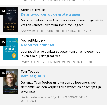
Stephen Hawking
14
De antwoorden op de grote vragen
De laatste ideeën van Stephen Hawking over de grootste
vragen van het universum. Postume uitgave.
Spectrum
€ 10,-
ISBN 9789000373864
30-07-2020
Michael Pilarczyk
15
Master Your Mindset
Leer jezelf en je denkwijze beter kennen en creëer het
leven zoals jij dat graag wilt.
Invictus
€ 21,95
ISBN 9789079679669
26-11-2020
Teun Toebes
16
VerpleegThuis
De jonge Teun Toebes ging tussen de bewoners met
dementie van een verpleeghuis wonen en beschrijft zijn
ervaringen.
De Arbeiderspers
€ 20,-
ISBN 9789029544382
09-11-2021