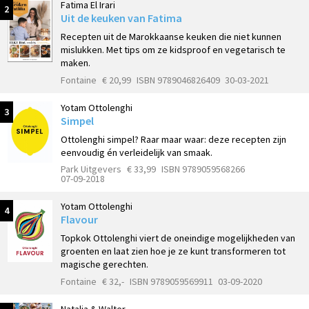
Fatima El Irari
2
Uit de keuken van Fatima
Recepten uit de Marokkaanse keuken die niet kunnen
mislukken. Met tips om ze kidsproof en vegetarisch te
maken.
Fontaine
€ 20,99
ISBN 9789046826409
30-03-2021
Yotam Ottolenghi
3
Simpel
Ottolenghi simpel? Raar maar waar: deze recepten zijn
eenvoudig én verleidelijk van smaak.
Park Uitgevers
€ 33,99
ISBN 9789059568266
07-09-2018
Yotam Ottolenghi
4
Flavour
Topkok Ottolenghi viert de oneindige mogelijkheden van
groenten en laat zien hoe je ze kunt transformeren tot
magische gerechten.
Fontaine
€ 32,-
ISBN 9789059569911
03-09-2020