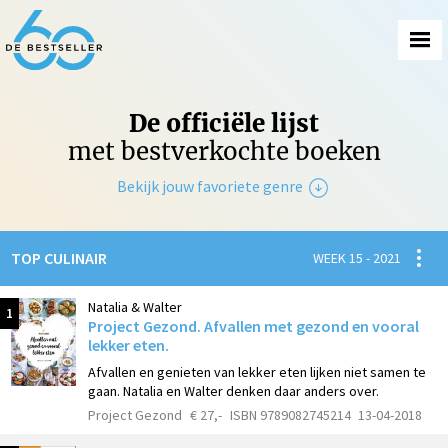
De officiële lijst
met bestverkochte boeken
Bekijk jouw favoriete genre
Non-Fictie
Spanni
TOP CULINAIR
WEEK 15 - 2021
Fictie
Natalia & Walter
1
Project Gezond. Afvallen met gezond en vooral
lekker eten.
Afvallen en genieten van lekker eten lijken niet samen te
gaan. Natalia en Walter denken daar anders over.
Project Gezond
€ 27,-
ISBN 9789082745214
13-04-2018