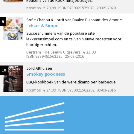
keukens van de Kookmutsjes-zusjes.
Kosmos
€ 20,99
ISBN 9789021579078
29-09-2020
Sofie Chanou & Jorrit van Daalen Buissant des Amorie
9
Lekker & Simpel
Succesnummers van de populaire site
lekkerensimpel.com en tal van nieuwe recepten voor
hoofdgerechten.
Bertram + de Leeuw Uitgevers
€ 21,99
ISBN 9789461562135
25-08-2016
Jord Althuizen
10
Smokey goodness
BBQ-kookboek van de wereldkampioen barbecue.
Kosmos
€ 24,99
ISBN 9789021562292
08-03-2016