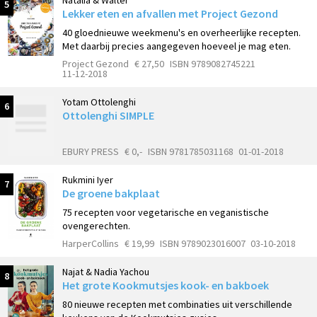
Natalia & Walter
5
Lekker eten en afvallen met Project Gezond
40 gloednieuwe weekmenu's en overheerlijke recepten.
Met daarbij precies aangegeven hoeveel je mag eten.
Project Gezond
€ 27,50
ISBN 9789082745221
11-12-2018
Yotam Ottolenghi
6
Ottolenghi SIMPLE
EBURY PRESS
€ 0,-
ISBN 9781785031168
01-01-2018
Rukmini Iyer
7
De groene bakplaat
75 recepten voor vegetarische en veganistische
ovengerechten.
HarperCollins
€ 19,99
ISBN 9789023016007
03-10-2018
Najat & Nadia Yachou
8
Het grote Kookmutsjes kook- en bakboek
80 nieuwe recepten met combinaties uit verschillende