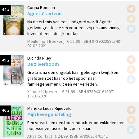
Corina Bomann
44
Agneta's erfenis
Na de erfenis van een landgoed wordt Agneta
gedwongen te kiezen voor een vrij en kunstzinnig
leven of een adellijk bestaan.
Meulenhoff Boekerij
€ 12,99
ISBN 9789022592748
02-02-2021
Lucinda Riley
45
De zilverboom
Greta is na een ongeluk haar geheugen kwijt. Een
grafsteen zet haar op het spoor naar
familiegeheimen uit een ver verleden.
Xander Uitgevers
€ 21,99
ISBN 9789401613071
13-10-2020
Marieke Lucas Rijneveld
46
Mijn lieve gunsteling
Een veearts en een boerendochter ontwikkelen een
obsessieve fascinatie voor elkaar.
Atlas Contact
€ 24,99
ISBN 9789025470142