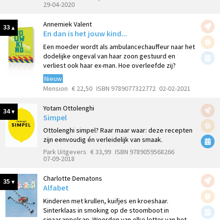
29-04-2020
Annemiek Valent
33
En dan is het jouw kind...
Een moeder wordt als ambulancechauffeur naar het
dodelijke ongeval van haar zoon gestuurd en
verliest ook haar ex-man. Hoe overleefde zij?
Nieuw
Mension
€ 22,50
ISBN 9789077322772
02-02-2021
Yotam Ottolenghi
34
Simpel
Ottolenghi simpel? Raar maar waar: deze recepten
zijn eenvoudig én verleidelijk van smaak.
Park Uitgevers
€ 33,99
ISBN 9789059568266
07-09-2018
Charlotte Dematons
35
Alfabet
Kinderen met krullen, kuifjes en kroeshaar.
Sinterklaas in smoking op de stoomboot in
sinaasappelsap. Woorden van elke letter van het