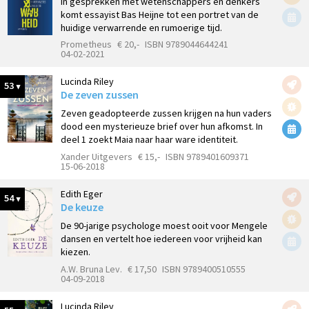
In gesprekken met wetenschappers en denkers
komt essayist Bas Heijne tot een portret van de
huidige verwarrende en rumoerige tijd.
Prometheus
€ 20,-
ISBN 9789044644241
04-02-2021
Lucinda Riley
53
De zeven zussen
Zeven geadopteerde zussen krijgen na hun vaders
dood een mysterieuze brief over hun afkomst. In
deel 1 zoekt Maia naar haar ware identiteit.
Xander Uitgevers
€ 15,-
ISBN 9789401609371
15-06-2018
Edith Eger
54
De keuze
De 90-jarige psychologe moest ooit voor Mengele
dansen en vertelt hoe iedereen voor vrijheid kan
kiezen.
A.W. Bruna Lev.
€ 17,50
ISBN 9789400510555
04-09-2018
Lucinda Riley