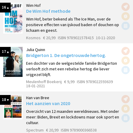
Wim Hof
16
De Wim Hof methode
Wim Hof, beter bekend als The Ice Man, over de
positieve effecten van ijskoud baden of douchen op
lichaam en geest.
Kosmos
€ 20,99
ISBN 9789021578415
10-11-2020
Julia Quinn
17
Bridgerton 1. De ongetrouwde hertog.
Een dochter van de welgestelde familie Bridgerton
verlooft zich met een rebelse hertog die liever
vrijgezel blijft.
Meulenhoff Boekerij
€ 9,99
ISBN 9789022593639
18-01-2021
Han van Bree
18
Het aanzien van 2020
Overzicht van 12 maanden wereldnieuws. Met onder
meer: Biden, Brexit en lockdowns maar ook sport en
cultuur.
Spectrum
€ 20,99
ISBN 9789000366538