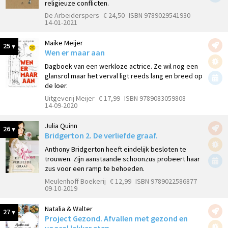
religieuze conflicten.
De Arbeiderspers
€ 24,50
ISBN 9789029541930
14-01-2021
Maike Meijer
25
Wen er maar aan
Dagboek van een werkloze actrice. Ze wil nog een
glansrol maar het verval ligt reeds lang en breed op
de loer.
Uitgeverij Meijer
€ 17,99
ISBN 9789083059808
14-09-2020
Julia Quinn
26
Bridgerton 2. De verliefde graaf.
Anthony Bridgerton heeft eindelijk besloten te
trouwen. Zijn aanstaande schoonzus probeert haar
zus voor een ramp te behoeden.
Meulenhoff Boekerij
€ 12,99
ISBN 9789022586877
09-10-2019
Natalia & Walter
27
Project Gezond. Afvallen met gezond en
vooral lekker eten.