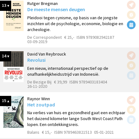
Rutger Bregman
13
De meeste mensen deugen
Pleidooi tegen cynisme, op basis van de jongste
inzichten uit de psychologie, economie, biologie en
archeologie.
De Correspondent
€ 25,-
ISBN 9789082942187
03-09-2019
David Van Reybrouck
14
Revolusi
Een nieuw, internationaal perspectief op de
onafhankelijkheidsstrijd van Indonesië.
De Bezige Bij
€ 39,99
ISBN 9789403183404
26-11-2020
Raynor Winn
15
Het zoutpad
Na verlies van huis en gezondheid gaat een echtpaar
het duizend kilometer lange South West Coast Path
lopen. Een ontdekkingsreis.
Balans
€ 15,-
ISBN 9789463821513
05-01-2021