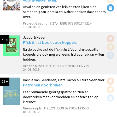
Afvallen en genieten van lekker eten lijken niet
samen te gaan. Natalia en Walter denken daar anders
over.
Project Gezond
€ 27,-
ISBN 9789082745214
13-04-2018
Jacob & Haver
28
F*ck it list book voor koppels
Na de bucketlist de f*ck it list. Voor drukbezette
koppels die ook nog wel eens tijd voor elkaar willen
hebben.
Artistic Minds
€ 9,95
ISBN 9789463332729
24-01-2018
Hannie van Genderen, Gitta Jacob & Laura Seebauer
29
Patronen doorbreken
Leer remmende gedragspatronen zien en
doorbreken met voorbeelden en oefeningen op
internet.
Nieuwezijds
€ 21,99
ISBN 9789057123559
01-09-2012