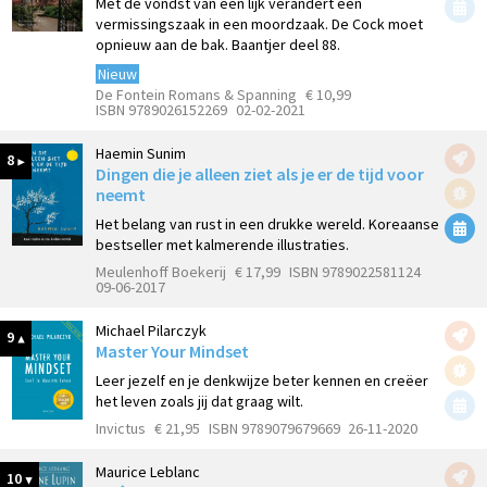
Met de vondst van een lijk verandert een
vermissingszaak in een moordzaak. De Cock moet
opnieuw aan de bak. Baantjer deel 88.
Nieuw
De Fontein Romans & Spanning
€ 10,99
ISBN 9789026152269
02-02-2021
Haemin Sunim
8
Dingen die je alleen ziet als je er de tijd voor
neemt
Het belang van rust in een drukke wereld. Koreaanse
bestseller met kalmerende illustraties.
Meulenhoff Boekerij
€ 17,99
ISBN 9789022581124
09-06-2017
Michael Pilarczyk
9
Master Your Mindset
Leer jezelf en je denkwijze beter kennen en creëer
het leven zoals jij dat graag wilt.
Invictus
€ 21,95
ISBN 9789079679669
26-11-2020
Maurice Leblanc
10