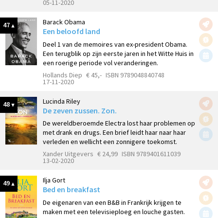
05-11-2020
Barack Obama
47
Een beloofd land
Deel 1 van de memoires van ex-president Obama.
Een terugblik op zijn eerste jaren in het Witte Huis in
een roerige periode vol veranderingen.
Hollands Diep
€ 45,-
ISBN 9789048840748
17-11-2020
Lucinda Riley
48
De zeven zussen. Zon.
De wereldberoemde Electra lost haar problemen op
met drank en drugs. Een brief leidt haar naar haar
verleden en wellicht een zonnigere toekomst.
Xander Uitgevers
€ 24,99
ISBN 9789401611039
13-02-2020
Ilja Gort
49
Bed en breakfast
De eigenaren van een B&B in Frankrijk krijgen te
maken met een televisieploeg en louche gasten.