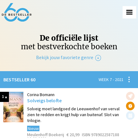
De officiële lijst
met bestverkochte boeken
Bekijk jouw favoriete genre
Non-Fictie
Spanni
BESTSELLER 60
WEEK 7 - 2021
Fictie
Corina Bomann
1
Solveigs belofte
Solveig moet landgoed de Leeuwenhof van verval
zien te redden en krijgt hulp van buitenaf. Slot van
trilogie.
Nieuw
Meulenhoff Boekerij
€ 20,99
ISBN 9789022587188