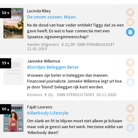
Lucinda Riley
58
De zeven zussen. Maan.
Na de dood van haar vader ontdekt Tiggy dat ze een
gave heeft. En wat is haar connectie met een
Spaanse zigeunergemeenschap?
Xander Uitgevers
€ 22,99
ISBN 9789401610247
11-01-2019
Janneke Willemse
59
Blondjes Beleggen Beter
Vrouwen zijn beter in beleggen dan mannen.
Financieel journaliste Janneke Willemse legt uit hoe
je door 'blond' beleggen rijk kunt worden.
Kosmos
€ 20,-
ISBN 9789021578583
03-11-2020
Fajah Lourens
60
Killerbody Lifestyle
Om slank en fit te blijven moet niet alleen je lichaam
maar ook je geest aan het werk. Herziene editie van
‘Killerbody dieet’.