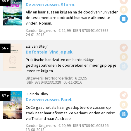
55
De zeven zussen. Storm.
Ally en haar zussen krijgen na de dood van hun vader
de testamentaire opdracht hun ware afkomst te
vinden. Roman.
Xander Uitgevers
€ 22,99
ISBN 9789401607988
24-01-2018
Els van Steijn
56
De fontein. Vind je plek.
Praktische handvatten om hardnekkige
gedragspatronen te doorbreken en meer grip op je
leven te krijgen.
Uitgeverij Het Noorderlicht
€ 29,95
ISBN 9789492331328
05-11-2016
Lucinda Riley
57
De zeven zussen. Parel.
CeCe gaat net als haar geadopteerde zussen op
zoek naar haar afkomst. Ze verlaat Londen en reist
via Thailand naar Australië.
Xander Uitgevers
€ 20,99
ISBN 9789401609326
13-08-2018