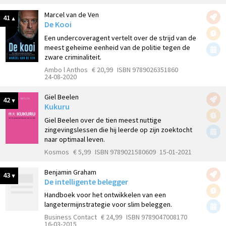
Marcel van de Ven
41
De Kooi
Een undercoveragent vertelt over de strijd van de
meest geheime eenheid van de politie tegen de
zware criminaliteit.
Ambo l Anthos
€ 20,99
ISBN 9789026351860
24-08-2020
Giel Beelen
42
Kukuru
Giel Beelen over de tien meest nuttige
zingevingslessen die hij leerde op zijn zoektocht
naar optimaal leven.
Kosmos
€ 5,99
ISBN 9789021580609
15-01-2021
Benjamin Graham
43
De intelligente belegger
Handboek voor het ontwikkelen van een
langetermijnstrategie voor slim beleggen.
Business Contact
€ 24,99
ISBN 9789047008170
16-03-2015