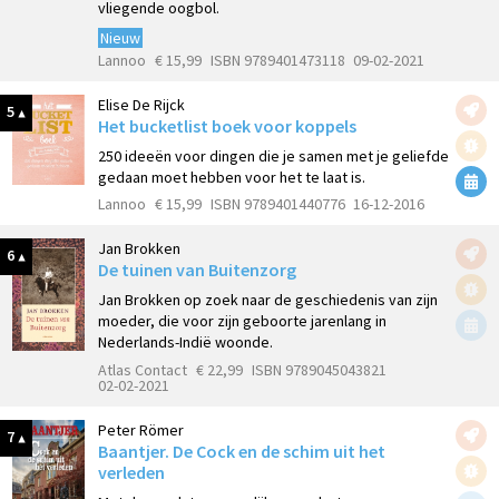
vliegende oogbol.
Nieuw
Lannoo
€ 15,99
ISBN 9789401473118
09-02-2021
Elise De Rijck
5
Het bucketlist boek voor koppels
250 ideeën voor dingen die je samen met je geliefde
gedaan moet hebben voor het te laat is.
Lannoo
€ 15,99
ISBN 9789401440776
16-12-2016
Jan Brokken
6
De tuinen van Buitenzorg
Jan Brokken op zoek naar de geschiedenis van zijn
moeder, die voor zijn geboorte jarenlang in
Nederlands-Indië woonde.
Atlas Contact
€ 22,99
ISBN 9789045043821
02-02-2021
Peter Römer
7
Baantjer. De Cock en de schim uit het
verleden