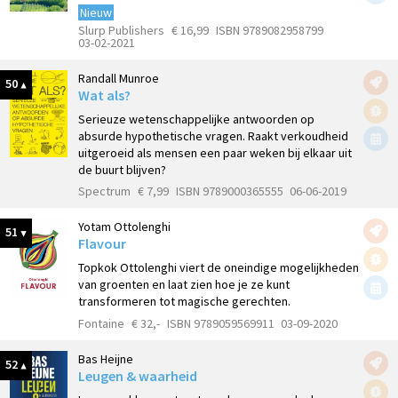
Nieuw
Slurp Publishers
€ 16,99
ISBN 9789082958799
03-02-2021
Randall Munroe
50
Wat als?
Serieuze wetenschappelijke antwoorden op
absurde hypothetische vragen. Raakt verkoudheid
uitgeroeid als mensen een paar weken bij elkaar uit
de buurt blijven?
Spectrum
€ 7,99
ISBN 9789000365555
06-06-2019
Yotam Ottolenghi
51
Flavour
Topkok Ottolenghi viert de oneindige mogelijkheden
van groenten en laat zien hoe je ze kunt
transformeren tot magische gerechten.
Fontaine
€ 32,-
ISBN 9789059569911
03-09-2020
Bas Heijne
52
Leugen & waarheid