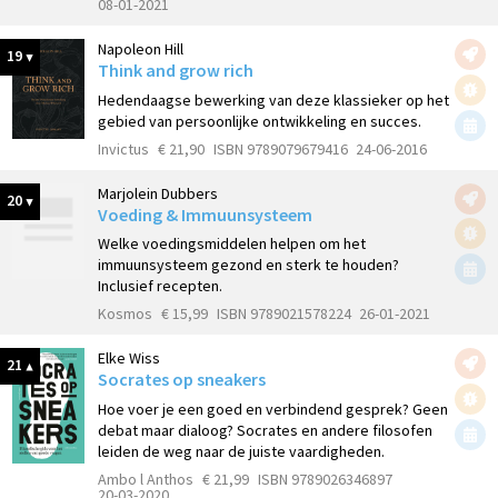
08-01-2021
Napoleon Hill
19
Think and grow rich
Hedendaagse bewerking van deze klassieker op het
gebied van persoonlijke ontwikkeling en succes.
Invictus
€ 21,90
ISBN 9789079679416
24-06-2016
Marjolein Dubbers
20
Voeding & Immuunsysteem
Welke voedingsmiddelen helpen om het
immuunsysteem gezond en sterk te houden?
Inclusief recepten.
Kosmos
€ 15,99
ISBN 9789021578224
26-01-2021
Elke Wiss
21
Socrates op sneakers
Hoe voer je een goed en verbindend gesprek? Geen
debat maar dialoog? Socrates en andere filosofen
leiden de weg naar de juiste vaardigheden.
Ambo l Anthos
€ 21,99
ISBN 9789026346897
20-03-2020