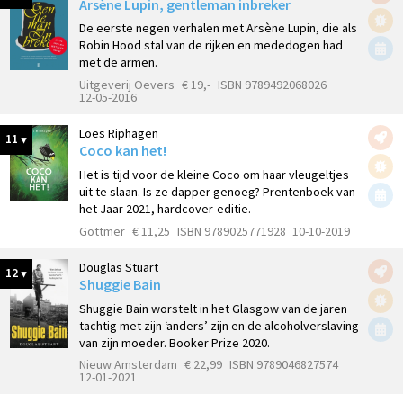
Arsène Lupin, gentleman inbreker
De eerste negen verhalen met Arsène Lupin, die als
Robin Hood stal van de rijken en mededogen had
met de armen.
Uitgeverij Oevers
€ 19,-
ISBN 9789492068026
12-05-2016
Loes Riphagen
11
Coco kan het!
Het is tijd voor de kleine Coco om haar vleugeltjes
uit te slaan. Is ze dapper genoeg? Prentenboek van
het Jaar 2021, hardcover-editie.
Gottmer
€ 11,25
ISBN 9789025771928
10-10-2019
Douglas Stuart
12
Shuggie Bain
Shuggie Bain worstelt in het Glasgow van de jaren
tachtig met zijn ‘anders’ zijn en de alcoholverslaving
van zijn moeder. Booker Prize 2020.
Nieuw Amsterdam
€ 22,99
ISBN 9789046827574
12-01-2021