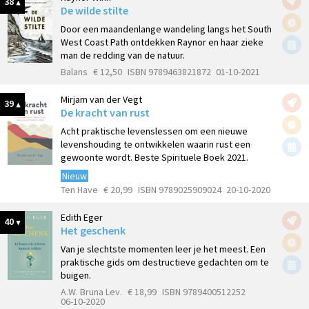
38
De wilde stilte
Door een maandenlange wandeling langs het South
West Coast Path ontdekken Raynor en haar zieke
man de redding van de natuur.
Balans
€ 12,50
ISBN 9789463821872
01-10-2021
Mirjam van der Vegt
39
De kracht van rust
Acht praktische levenslessen om een nieuwe
levenshouding te ontwikkelen waarin rust een
gewoonte wordt. Beste Spirituele Boek 2021.
Nieuw
Ten Have
€ 20,99
ISBN 9789025909024
20-10-2020
Edith Eger
40
Het geschenk
Van je slechtste momenten leer je het meest. Een
praktische gids om destructieve gedachten om te
buigen.
A.W. Bruna Lev.
€ 18,99
ISBN 9789400512252
06-10-2020