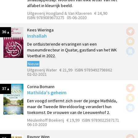
alfabet in kleurrijk beeld.
Uitgeverij Hoogland & Van Klaveren
€ 24,90
ISBN 9789089673275
05-06-2020
Kees Wieringa
36
Inshallah
De ontluisterende ervaringen van een
museumdirecteur in Quatar, gastland van het WK
Voetbal in 2022.
Nieuw
Uitgeverij Water
€ 21,99
ISBN 9789492798862
02-02-2021
Corina Bomann
37
Mathilda's geheim
Een voogd ontfermt zich over de jonge Mathilda,
maar de Tweede Wereldoorlog verandert hun
toekomst. De vrouwen van de Leeuwenhof 2.
Meulenhoff Boekerij
€ 19,99
ISBN 9789022587171
06-10-2020
Raynor Winn