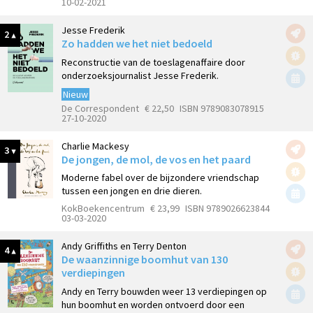
10-02-2021
Jesse Frederik
2
Zo hadden we het niet bedoeld
Reconstructie van de toeslagenaffaire door
onderzoeksjournalist Jesse Frederik.
Nieuw
De Correspondent
€ 22,50
ISBN 9789083078915
27-10-2020
Charlie Mackesy
3
De jongen, de mol, de vos en het paard
Moderne fabel over de bijzondere vriendschap
tussen een jongen en drie dieren.
KokBoekencentrum
€ 23,99
ISBN 9789026623844
03-03-2020
Andy Griffiths en Terry Denton
4
De waanzinnige boomhut van 130
verdiepingen
Andy en Terry bouwden weer 13 verdiepingen op
hun boomhut en worden ontvoerd door een