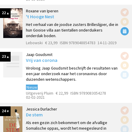
Roxane van Iperen
22
't Hooge Nest
Het verhaal van de joodse zusters Brilleslijper, die in
hun Gooise villa aan tientallen onderduikers
onderdak boden.
Lebowski
€ 23,99
ISBN 9789048854783
14-11-2019
Jaap Goudsmit
23
Vrij van corona
Viroloog Jaap Goudsmit beschrijft de resultaten van
een jaar onderzoek naar het coronavirus door
duizenden wetenschappers.
Nieuw
Uitgeverij Pluim
€ 22,99
ISBN 9789083054278
02-02-2021
Jessica Durlacher
24
De stem
Als een gezin zich bekommert om de afvallige
Somalische oppas, wordt het meegesleurd in