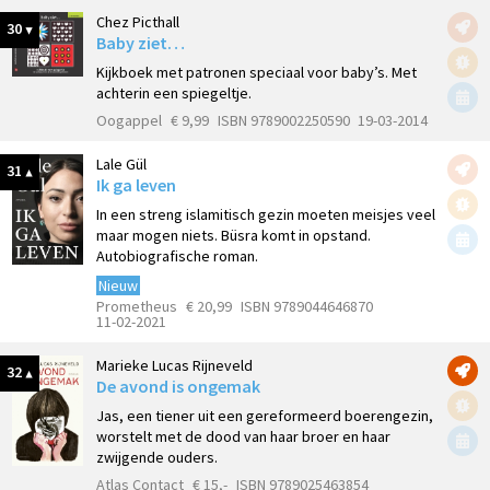
Chez Picthall
30
Baby ziet…
Kijkboek met patronen speciaal voor baby’s. Met
achterin een spiegeltje.
Oogappel
€ 9,99
ISBN 9789002250590
19-03-2014
Lale Gül
31
Ik ga leven
In een streng islamitisch gezin moeten meisjes veel
maar mogen niets. Büsra komt in opstand.
Autobiografische roman.
Nieuw
Prometheus
€ 20,99
ISBN 9789044646870
11-02-2021
Marieke Lucas Rijneveld
32
De avond is ongemak
Jas, een tiener uit een gereformeerd boerengezin,
worstelt met de dood van haar broer en haar
zwijgende ouders.
Atlas Contact
€ 15,-
ISBN 9789025463854