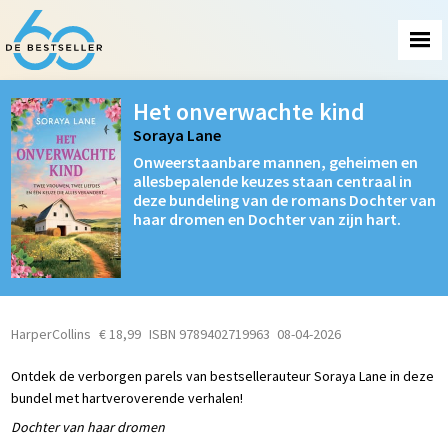
Het onverwachte kind
Soraya Lane
Onweerstaanbare mannen, geheimen en
allesbepalende keuzes staan centraal in
deze bundeling van de romans Dochter van
haar dromen en Dochter van zijn hart.
HarperCollins
€ 18,99
ISBN 9789402719963
08-04-2026
Ontdek de verborgen parels van bestsellerauteur Soraya Lane in deze
bundel met hartveroverende verhalen!
Dochter van haar dromen