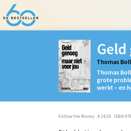
Geld 
Thomas Bol
Thomas Bolle
grote probl
werkt – en h
Follow the Money
€ 24,50
ISBN 97