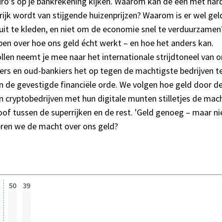
euro’s op je bankrekening kijken. Waarom kan de een met ha
 rijk wordt van stijgende huizenprijzen? Waarom is er wel ge
 uit te kleden, en niet om de economie snel te verduurzame
en over hoe ons geld écht werkt – en hoe het anders kan.
en neemt je mee naar het internationale strijdtoneel van o
s en oud-bankiers het op tegen de machtigste bedrijven te
n de gevestigde financiële orde. We volgen hoe geld door 
en cryptobedrijven met hun digitale munten stilletjes de ma
loof tussen de superrijken en de rest. 'Geld genoeg – maar ni
veren we de macht over ons geld?
50
39