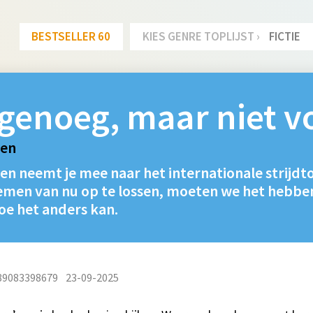
BESTSELLER 60
KIES GENRE TOPLIJST ›
FICTIE
genoeg, maar niet v
len
n neemt je mee naar het internationale strijdt
emen van nu op te lossen, moeten we het hebben
oe het anders kan.
89083398679
23-09-2025