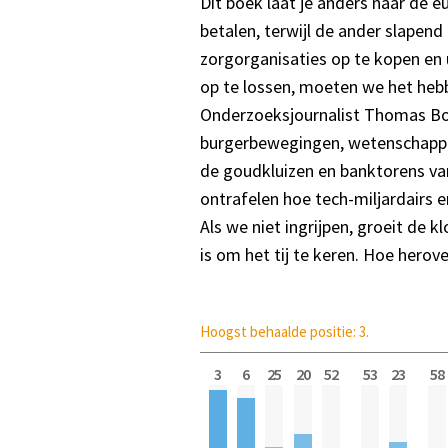
Dit boek laat je anders naar de 
betalen, terwijl de ander slapend
zorgorganisaties op te kopen en
op te lossen, moeten we het hebb
Onderzoeksjournalist Thomas Boll
burgerbewegingen, wetenschapper
de goudkluizen en banktorens va
ontrafelen hoe tech-miljardairs 
Als we niet ingrijpen, groeit de k
is om het tij te keren. Hoe hero
Hoogst behaalde positie: 3.
3
6
25
20
52
53
23
58