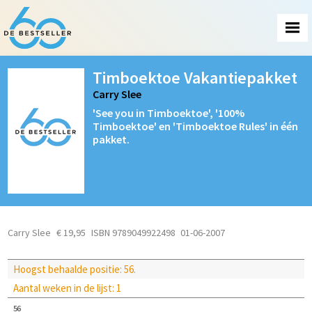
Timboektoe Vakantiepakket
Carry Slee
'See you in Timboektoe', '100%
Timboektoe' en 'Timboektoe Rules' in één
pakket.
Carry Slee
€ 19,95
ISBN 9789049922498
01-06-2007
Hoogst behaalde positie: 56.
Aantal weken in de lijst: 1
56