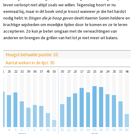
leven verloopt niet altijd zoals we willen. Tegenslag hoort er nu
eenmaal bij, maar in dit boek vind je troost wanneer je die het hardst
nodig hebt. In
Dingen die je hoop geven
deelt Haemin Sunim heldere en
krachtige wijsheden om moeilijke tijden door te komen en ze te leren
accepteren. Zo kun je beter omgaan met de verwachtingen van
anderen en brengen de grillen van het lot je niet meer uit balans.
Hoogst behaalde positie: 10.
Aantal weken in de lijst: 30
21
25
22
32
39
36
37
45
53
35
27
23
17
22
15
16
24
25
32
46
3
4
5
6
7
8
9
10
11
30
31
32
33
34
35
36
37
38
39
40