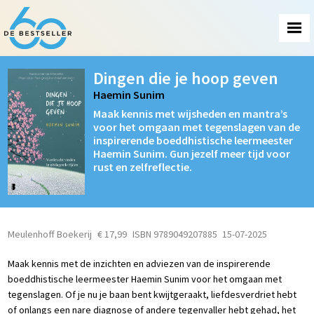
Dingen die je hoop geven
Haemin Sunim
Maak kennis met wijsheden en mantra’s
voor het omgaan met tegenslagen van de
inspirerende boeddhistische leermeester
Haemin Sunim. Gun jezelf meer tijd voor
rust en zelfreflectie.
Meulenhoff Boekerij
€ 17,99
ISBN 9789049207885
15-07-2025
Maak kennis met de inzichten en adviezen van de inspirerende
boeddhistische leermeester Haemin Sunim voor het omgaan met
tegenslagen. Of je nu je baan bent kwijtgeraakt, liefdesverdriet hebt
of onlangs een nare diagnose of andere tegenvaller hebt gehad, het