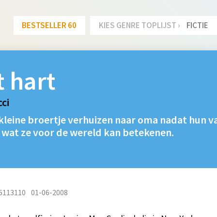
BESTSELLER 60
KIES GENRE TOPLIJST ›
FICTIE
t hart
ci
kleine broertje verhuizen naar oma nadat hun va
 wat ze voor de wereld kan betekenen.
6113110
01-06-2008