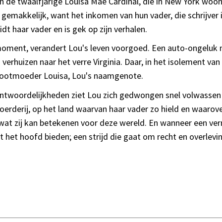
an de twaalfjarige Louisa Mae Cardinal, die in New York woo
 gemakkelijk, want het inkomen van hun vader, die schrijver i
dt haar vader en is gek op zijn verhalen.
k moment, verandert Lou's leven voorgoed. Een auto-ongeluk
verhuizen naar het verre Virginia. Daar, in het isolement va
grootmoeder Louisa, Lou's naamgenote.
ntwoordelijkheden ziet Lou zich gedwongen snel volwassen 
derij, op het land waarvan haar vader zo hield en waarover
en wat zij kan betekenen voor deze wereld. En wanneer een v
olgt het hoofd bieden; een strijd die gaat om recht en overlev