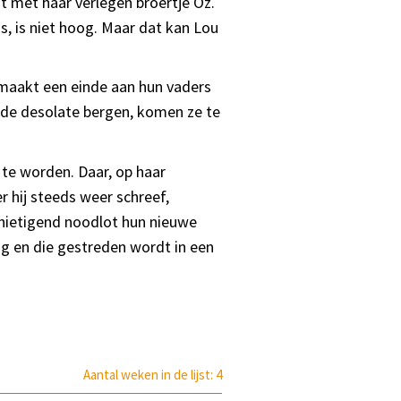
nt met haar verlegen broertje Oz.
s, is niet hoog. Maar dat kan Lou
 maakt een einde aan hun vaders
n de desolate bergen, komen ze te
te worden. Daar, op haar
 hij steeds weer schreef,
ernietigend noodlot hun nieuwe
ing en die gestreden wordt in een
Aantal weken in de lijst: 4