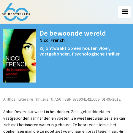
De bewoonde wereld
Nicci French
Zij ontwaakt op een houten vloer,
vastgebonden. Psychologische thriller.
Anthos | Literaire Thrillers
€ 7,50
ISBN 9789041421609
01-06-2012
Abbie Devereaux wacht in het donker. Ze is geblinddoekt en
vastgebonden aan handen en voeten. Ze weet niet waar ze is en kan
zich niet herinneren wat er is gebeurd. Ze hoort een stem in het
donker. Een man die ze nooit ziet voert haar en praat tegen haar. Hij