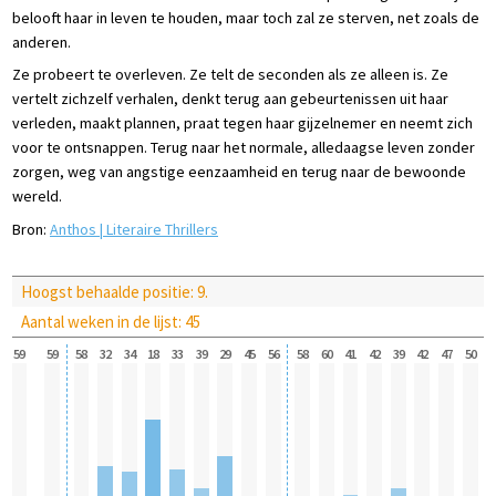
belooft haar in leven te houden, maar toch zal ze sterven, net zoals de
anderen.
Ze probeert te overleven. Ze telt de seconden als ze alleen is. Ze
vertelt zichzelf verhalen, denkt terug aan gebeurtenissen uit haar
verleden, maakt plannen, praat tegen haar gijzelnemer en neemt zich
voor te ontsnappen. Terug naar het normale, alledaagse leven zonder
zorgen, weg van angstige eenzaamheid en terug naar de bewoonde
wereld.
Bron:
Anthos | Literaire Thrillers
Hoogst behaalde positie: 9.
Aantal weken in de lijst: 45
59
59
58
32
34
18
33
39
29
45
56
58
60
41
42
39
42
47
50