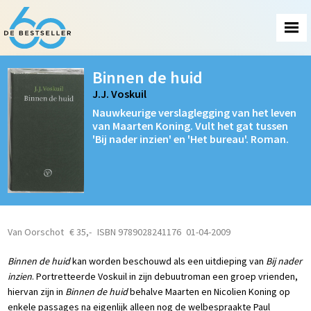
Binnen de huid
J.J. Voskuil
Nauwkeurige verslaglegging van het leven
van Maarten Koning. Vult het gat tussen
'Bij nader inzien' en 'Het bureau'. Roman.
Van Oorschot
€ 35,-
ISBN 9789028241176
01-04-2009
Binnen de huid
kan worden beschouwd als een uitdieping van
Bij nader
inzien
. Portretteerde Voskuil in zijn debuutroman een groep vrienden,
hiervan zijn in
Binnen de huid
behalve Maarten en Nicolien Koning op
enkele passages na eigenlijk alleen nog de welbespraakte Paul