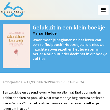
Geluk zit in een klein boekje
Marian Mudder
Waar moet je beginnen na het lezen van
een zelfhulpboek? Hoe zet je al die nieuwe
inzichten over jezelf en het leven om in
actie? Marian Mudder deelt het in dit boekje
vol tips.
Ambo|Anthos
€ 18,99
ISBN 9789026369179
11-11-2024
Een gelukkig en gezond leven willen we allemaal. Niet voor niets zijn
zelfhulpboeken zo populair. Maar waar moet je beginnen na het lezen
van zo’n boek? Hoe zet je al die nieuwe inzichten over jezelf en je
leven om in actie?