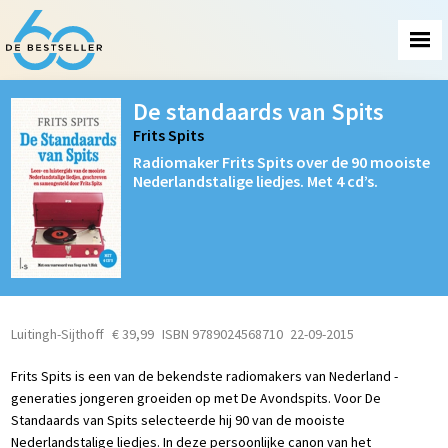
De standaards van Spits
Frits Spits
Radiomaker Frits Spits over de 90 mooiste
Nederlandstalige liedjes. Met 4 cd’s.
Luitingh-Sijthoff
€ 39,99
ISBN 9789024568710
22-09-2015
Frits Spits is een van de bekendste radiomakers van Nederland -
generaties jongeren groeiden op met De Avondspits. Voor De
Standaards van Spits selecteerde hij 90 van de mooiste
Nederlandstalige liedjes. In deze persoonlijke canon van het