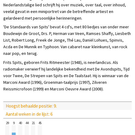
Nederlandstalige lied schrijft hij over muziek, over taal, over inhoud,
veelal gevat in een miniportret van de betreffende artiest en
gelardeerd met persoonlijke herinneringen.
'De Standaards van Spits' bevat 4 cd's, met 80 liedjes van onder meer
Boudewijn de Groot, Drs. P, Herman van Veen, Ramses Shaffy, Liesbeth
List, Robert Long, Freek de Jonge, Thé Lau, Daniël Lohues, Spinvis,
Acda en De Munnik en Typhoon. Van cabaret naar kleinkunst, van rock
naar pop, en terug.
Frits Spits, geboren Frits Ritmeester (1948), is neerlandicus. Als
radiomaker verwierf hij landelijke bekendheid met De Avondspits, Tijd
voor Twee, De Strepen van Spits en De Taalstaat. Hij is winnaar van de
Marconi Award (1996), Groenman-taalprijs (1997), Zilveren
Reissmicrofoon (1999) en Marconi Oeuvre Award (2008).
Hoogst behaalde positie: 9.
Aantal weken in de lijst: 6
29
9
40
44
21
45