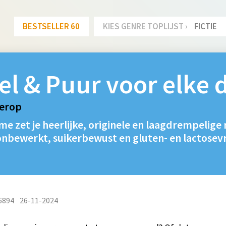
BESTSELLER 60
KIES GENRE TOPLIJST ›
FICTIE
l & Puur voor elke 
ierop
me zet je heerlijke, originele en laagdrempelige 
bewerkt, suikerbewust en gluten- en lactosevrij
6894
26-11-2024