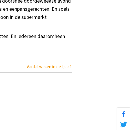
een doorsnee doordeweekse avond
o’s en eenpansgerechten. En zoals
woon in de supermarkt
zitten. En iedereen daaromheen
Aantal weken in de lijst: 1