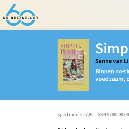
Simpe
Sanne van L
Binnen no-ti
voedzaam, on
Spectrum
€ 27,99
ISBN 978900039