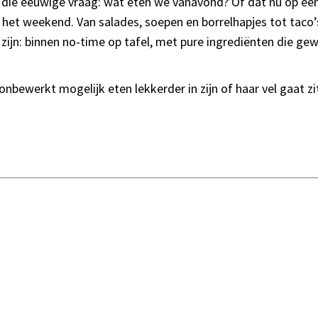
 die eeuwige vraag: wat eten we vanavond? Of dat nu op 
n in het weekend. Van salades, soepen en borrelhapjes tot tac
ijn: binnen no-time op tafel, met pure ingrediënten die ge
 onbewerkt mogelijk eten lekkerder in zijn of haar vel gaat 